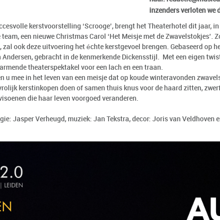
inzenders verloten we d
cesvolle kerstvoorstelling ‘Scrooge’, brengt het Theaterhotel dit jaar, 
e team, een nieuwe Christmas Carol ‘Het Meisje met de Zwavelstokjes’. Zo
 zal ook deze uitvoering het échte kerstgevoel brengen. Gebaseerd op he
n Andersen, gebracht in de kenmerkende Dickensstijl. Met een eigen twist
armende theaterspektakel voor een lach en een traan.
n u mee in het leven van een meisje dat op koude winteravonden zwavels
olijk kerstinkopen doen of samen thuis knus voor de haard zitten, zwerft 
e visoenen die haar leven voorgoed veranderen.
egie: Jasper Verheugd, muziek: Jan Tekstra, decor: Joris van Veldhoven e