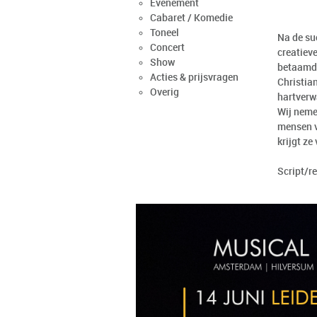
Evenement
Cabaret / Komedie
Toneel
Na de suc
Concert
creatiev
Show
betaamd,
Acties & prijsvragen
Christia
Overig
hartverw
Wij neme
mensen vr
krijgt z
Script/r