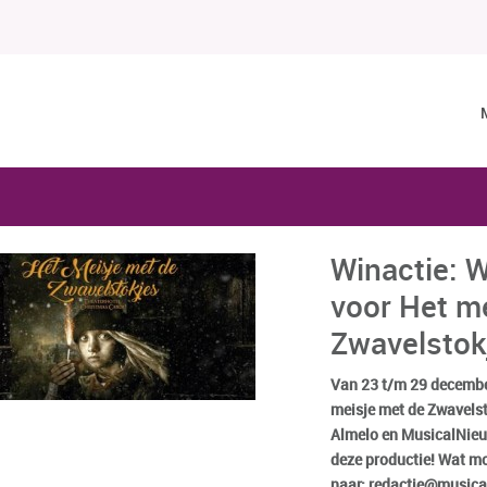
Winactie: W
voor Het m
Zwavelstok
Van 23 t/m 29 december
meisje met de Zwavelst
Almelo en MusicalNieu
deze productie! Wat mo
naar: redactie@musica