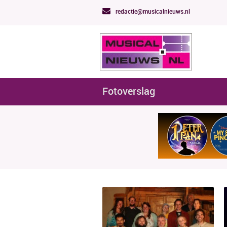
redactie@musicalnieuws.nl
Fotoverslag