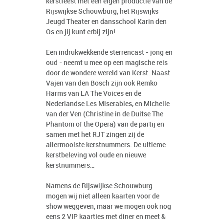
kerstfeest met een eigen productie van de
Rijswijkse Schouwburg, het Rijswijks
Jeugd Theater en dansschool Karin den
Os en jij kunt erbij zijn!
Een indrukwekkende sterrencast - jong en
oud - neemt u mee op een magische reis
door de wondere wereld van Kerst. Naast
Vajen van den Bosch zijn ook Remko
Harms van LA The Voices en de
Nederlandse Les Miserables, en Michelle
van der Ven (Christine in de Duitse The
Phantom of the Opera) van de partij en
samen met het RJT zingen zij de
allermooiste kerstnummers. De ultieme
kerstbeleving vol oude en nieuwe
kerstnummers…
Namens de Rijswijkse Schouwburg
mogen wij niet alleen kaarten voor de
show weggeven, maar we mogen ook nog
eens 2 VIP kaartjes met diner en meet &