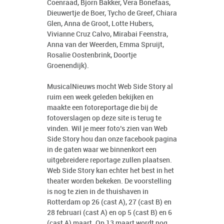
Coenraad, Bjorn Bakker, Vera Bonefaas,
Dieuwertje de Boer, Tycho de Greef, Chiara
Glen, Anna de Groot, Lotte Hubers,
Vivianne Cruz Calvo, Mirabai Feenstra,
Anna van der Weerden, Emma Spruijt,
Rosalie Oostenbrink, Doortje
Groenendijk).
MusicalNieuws mocht Web Side Story al
ruim een week geleden bekijken en
maakte een fotoreportage die bij de
fotoverslagen op deze site is terug te
vinden. Wil je meer foto’s zien van Web
Side Story hou dan onze facebook pagina
in de gaten waar we binnenkort een
uitgebreidere reportage zullen plaatsen.
Web Side Story kan echter het best in het
theater worden bekeken. De voorstelling
is nog te zien in de thuishaven in
Rotterdam op 26 (cast A), 27 (cast B) en
28 februari (cast A) en op 5 (cast B) en 6
(cast A) maart. Op 13 maart wordt nog