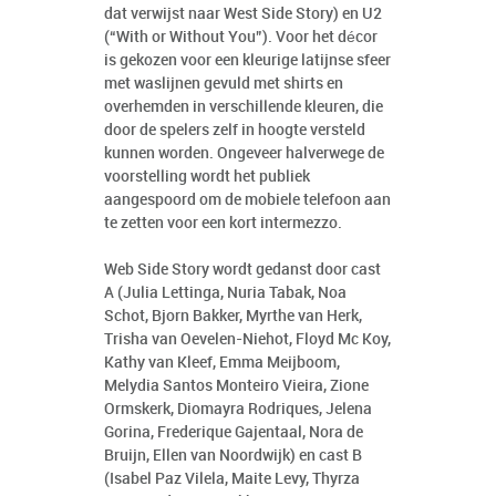
dat verwijst naar West Side Story) en U2
(“With or Without You”). Voor het décor
is gekozen voor een kleurige latijnse sfeer
met waslijnen gevuld met shirts en
overhemden in verschillende kleuren, die
door de spelers zelf in hoogte versteld
kunnen worden. Ongeveer halverwege de
voorstelling wordt het publiek
aangespoord om de mobiele telefoon aan
te zetten voor een kort intermezzo.
Web Side Story wordt gedanst door cast
A (Julia Lettinga, Nuria Tabak, Noa
Schot, Bjorn Bakker, Myrthe van Herk,
Trisha van Oevelen-Niehot, Floyd Mc Koy,
Kathy van Kleef, Emma Meijboom,
Melydia Santos Monteiro Vieira, Zione
Ormskerk, Diomayra Rodriques, Jelena
Gorina, Frederique Gajentaal, Nora de
Bruijn, Ellen van Noordwijk) en cast B
(Isabel Paz Vilela, Maite Levy, Thyrza