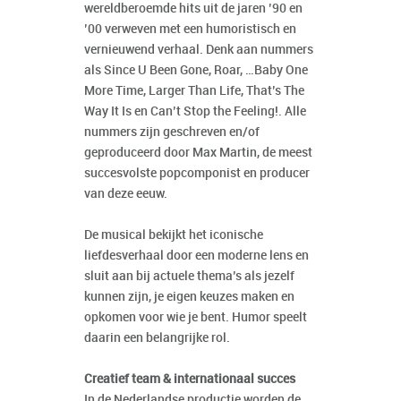
wereldberoemde hits uit de jaren ’90 en
’00 verweven met een humoristisch en
vernieuwend verhaal. Denk aan nummers
als Since U Been Gone, Roar, …Baby One
More Time, Larger Than Life, That’s The
Way It Is en Can’t Stop the Feeling!. Alle
nummers zijn geschreven en/of
geproduceerd door Max Martin, de meest
succesvolste popcomponist en producer
van deze eeuw.
De musical bekijkt het iconische
liefdesverhaal door een moderne lens en
sluit aan bij actuele thema’s als jezelf
kunnen zijn, je eigen keuzes maken en
opkomen voor wie je bent. Humor speelt
daarin een belangrijke rol.
Creatief team & internationaal succes
In de Nederlandse productie worden de