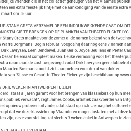
idelijke vrienden die in het collectief geheugen van het Vlaamse publiek
een een extra feestelijk tintje met de aankondiging van de eerste extra 
17 maart om 15 uur.
UR STANY CRETS VERZAMELDE EEN INDRUKWEKKENDE CAST OM DIT
NOSTALGIE TE BRENGEN OP DE PLANKEN VAN THEATER ELCKERLYC.
r Stany Crets maakte voor de zomer al de namen bekend van de twee hoof
n Warre Borgmans. Begin februari voegde hij daar nog eens 7 namen aan 
, Dirk Lavrysen, Leen Dendievel, Juan Gerlo, Joyce Beullens en Pieter Ca
en Cesar' helemaal compleet maken. Leuke verrassing voor het theaterpubl
extra naam aan de cast toegevoegd zodat Dirk Lavrysen geen dubbelrol me
en Maarten Bosmans mocht zich aanmelden voor de rol van dokter.
data van 'Slisse en Cesar' in Theater Elckerlyc zijn beschikbaar op www
 DRIE WEKEN IN ANTWERPEN TE ZIEN
derd. staat al jaren garant voor het brengen van klassiekers op hun mees
ons publiek verwacht", zegt James Cooke, artistiek zaakvoerder van Uitg
niet opnieuw proberen uitvinden, dat staat op zich. Je mag het cultureel
eugd dat we deze klassieker op Vlaanderen mogen loslaten met al deze kle
en zijn, deze voorstelling zal slechts 3 weken enkel in Antwerpen te zien 
EN CESAR - HET VERHAAL