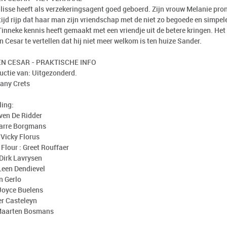
lisse heeft als verzekeringsagent goed geboerd. Zijn vrouw Melanie pro
tijd rijp dat haar man zijn vriendschap met de niet zo begoede en simpel
Tinneke kennis heeft gemaakt met een vriendje uit de betere kringen. He
 Cesar te vertellen dat hij niet meer welkom is ten huize Sander.
EN CESAR - PRAKTISCHE INFO
uctie van: Uitgezonderd.
tany Crets
ling:
Sven De Ridder
arre Borgmans
 Vicky Florus
lour : Greet Rouffaer
 Dirk Lavrysen
 Leen Dendievel
n Gerlo
 Joyce Buelens
er Casteleyn
 Maarten Bosmans