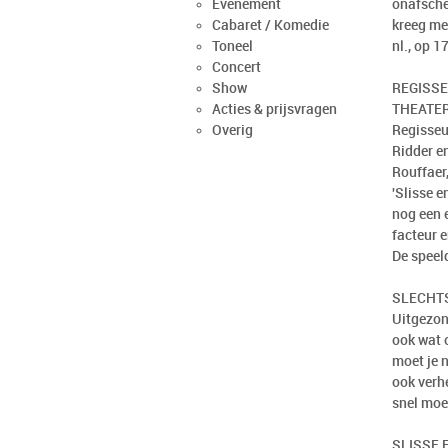
Evenement
onafsche
Cabaret / Komedie
kreeg met
Toneel
nl., op 
Concert
Show
REGISSE
Acties & prijsvragen
THEATER
Overig
Regisseu
Ridder e
Rouffaer
'Slisse 
nog een 
facteur 
De speel
SLECHTS
Uitgezon
ook wat 
moet je 
ook verh
snel moet
SLISSE 