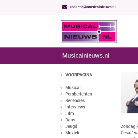
redactie@musicalnieuws.nl
Musicalnieuws.nl
VOORPAGINA
Musical
Persberichten
Recensies
Interviews
Film
Dans
Jeugd
Zondag k
Muziek
Cesar’ v