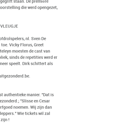
 gegrift staan. De première
voorstelling die werd opengezet,
 VLEUGJE
drolspelers, nl. Sven De
toe. Vicky Florus, Greet
steleyn moesten de cast van
iek, sinds de repetities werd er
er speelt. Dirk schittert als
.uitgezonderd.be.
t authentieke manier. "Dat is
ezonderd.; "Slisse en Cesar
 erfgoed noemen. Wij zijn dan
ppers." Wie tickets wil zal
zijn !