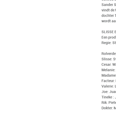
Sander S
vindt de 
dochter 
wordt aan
SLISSE 
Een prod
Regie: S
Rolverde
Slisse: 
Cesar: W
Melanie:
Madame F
Facteur:
Valerie:
Joe: Jua
Tineke :
Rik: Piet
Dokter: