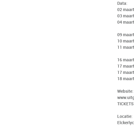
Data:
02 maar
03 maar
04 maar
09 maar
10 maar
11 maar
16 maar
17 maart
17 maar
18 maar
Website
www.uit
TICKETS
Locatie:
Elckerlyc