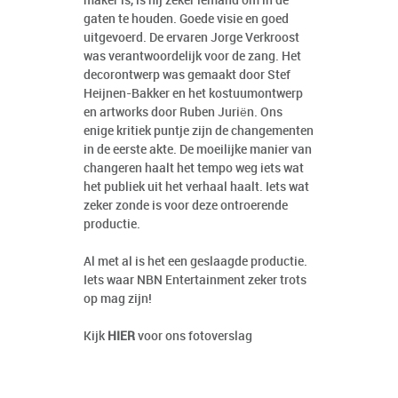
maker is, is hij zeker iemand om in de
gaten te houden. Goede visie en goed
uitgevoerd. De ervaren Jorge Verkroost
was verantwoordelijk voor de zang. Het
decorontwerp was gemaakt door Stef
Heijnen-Bakker en het kostuumontwerp
en artworks door Ruben Juriën. Ons
enige kritiek puntje zijn de changementen
in de eerste akte. De moeilijke manier van
changeren haalt het tempo weg iets wat
het publiek uit het verhaal haalt. Iets wat
zeker zonde is voor deze ontroerende
productie.
Al met al is het een geslaagde productie.
Iets waar NBN Entertainment zeker trots
op mag zijn!
Kijk
HIER
voor ons fotoverslag