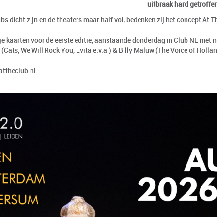
uitbraak hard getroffen
bs dicht zijn en de theaters maar half vol, bedenken zij het concept At T
je kaarten voor de eerste editie, aanstaande donderdag in Club NL met
(Cats, We Will Rock You, Evita e.v.a.) & Billy Maluw (The Voice of Holla
attheclub.nl