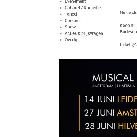
Evenement
Cabaret / Komedie
Nu de clu
Toneel
Concert
Koop nu 
Show
Burleson 
Acties & prijsvragen
Overig
tickets@