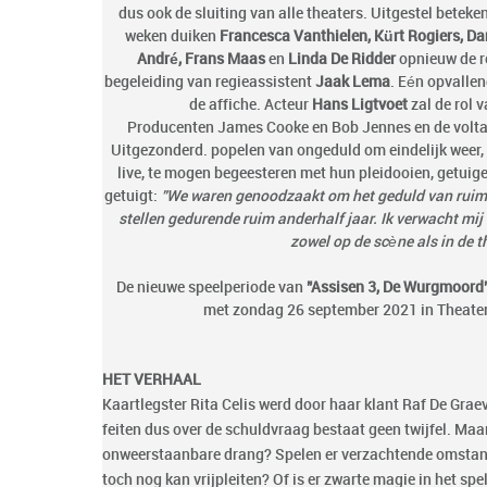
dus ook de sluiting van alle theaters. Uitgestel betek
weken duiken
Francesca Vanthielen, Kürt Rogiers, Da
André, Frans Maas
en
Linda De Ridder
opnieuw de r
begeleiding van regieassistent
Jaak Lema
. Eén opvallen
de affiche. Acteur
Hans Ligtvoet
zal de rol 
Producenten James Cooke en Bob Jennes en de voltal
Uitgezonderd. popelen van ongeduld om eindelijk weer, 
live, te mogen begeesteren met hun pleidooien, getu
getuigt:
"We waren genoodzaakt om het geduld van ruim 
stellen gedurende ruim anderhalf jaar. Ik verwacht mij
zowel op de scène als in de t
De nieuwe speelperiode van
"Assisen 3, De Wurgmoord
met zondag 26 september 2021 in Theater
HET VERHAAL
Kaartlegster Rita Celis werd door haar klant Raf De Gra
feiten dus over de schuldvraag bestaat geen twijfel. Ma
onweerstaanbare drang? Spelen er verzachtende omstan
toch nog kan vrijpleiten? Of is er zwarte magie in het spe