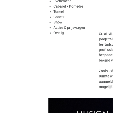
Evenement
Cabaret / Komedie
Toneel
Concert
Show
Acties & prijsvragen
Overig
Creativit
jonge tal
leeftijds
professi
begonnen
bekend v
Zoals ied
ruimte wi
aanmelde
mogelijk