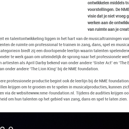
ontwikkelen middels tr
voorstellingen. De NME
visie dat je niet vroeg
werken aan de ontwikke
van ruimte aan je creati
eit en talentontwikkeling liggen in het hart van de musicaltrainingen va
enten de ruimte om professional te trainen in zang, dans, spel en musica
categorieën biedt zij een doorlopende leerlijn waarin talenten spelender
oneler te werk gaan om uiteindelijk de sprong naar het professionele wer
 artiesten als April Darby bekend van onder andere ‘Sister Act’ en ‘The
an onder andere ‘The Lion King’ bij de NME foundation.
ere professionele productie begint ook de leerlijn bij de NME foundation
llen krijgen om te groeien en te spelen in musicalproducties, kunnen zic
n via de websitewww.nme-foundation.nl. Tijdens de audities krijgen ook
heid om hun talenten op het gebied van zang, dans en spel te laten zien.