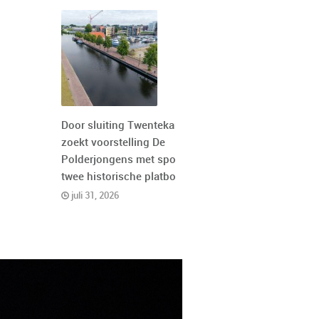
Door sluiting Twentekanaal
zoekt voorstelling De
Polderjongens met spoed
twee historische platbodems
juli 31, 2026