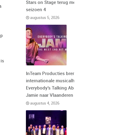
Stars on Stage terug met
n
seizoen 4
augustus 5, 2026
op
 is
InTeam Producties brengt de
internationale musicalhit
Everybody's Talking About
Jamie naar Vlaanderen
augustus 4, 2026