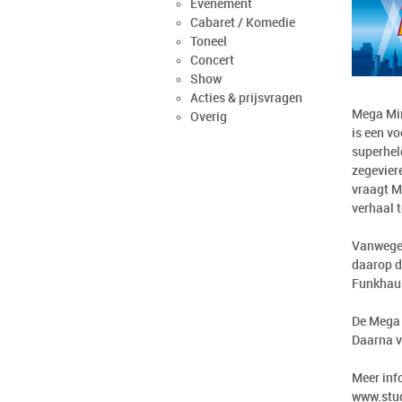
Evenement
Cabaret / Komedie
Toneel
Concert
Show
Acties & prijsvragen
Mega Min
Overig
is een vo
superheld
zegevier
vraagt M
verhaal t
Vanwege 
daarop d
Funkhaus
De Mega 
Daarna v
Meer inf
www.stu