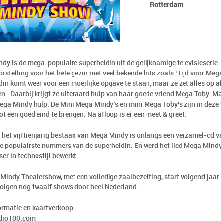
Rotterdam
dy is de mega-populaire superheldin uit de gelijknamige televisieseri
orstelling voor het hele gezin met veel bekende hits zoals ‘Tijd voor Me
in komt weer voor een moeilijke opgave te staan, maar ze zet alles op al
en. Daarbij krijgt ze uiteraard hulp van haar goede vriend Mega Toby. Ma
ega Mindy hulp. De Mini Mega Mindy’s en mini Mega Toby’s zijn in deze
ot een goed eind te brengen. Na afloop is er een meet & greet.
het vijftienjarig bestaan van Mega Mindy is onlangs een verzamel-cd
e populairste nummers van de superheldin. En werd het lied Mega Mindy
er in technostijl bewerkt.
Mindy Theatershow, met een volledige zaalbezetting, start volgend jaar
olgen nog twaalf shows door heel Nederland.
ormatie en kaartverkoop:
dio100.com