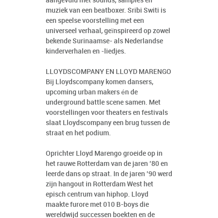
aangevuld met sounds, samples en
muziek van een beatboxer. Sribi Switi is
een speelse voorstelling met een
universeel verhaal, geïnspireerd op zowel
bekende Surinaamse- als Nederlandse
kinderverhalen en -liedjes.
LLOYDSCOMPANY EN LLOYD MARENGO
Bij Lloydscompany komen dansers,
upcoming urban makers én de
underground battle scene samen. Met
voorstellingen voor theaters en festivals
slaat Lloydscompany een brug tussen de
straat en het podium.
Oprichter Lloyd Marengo groeide op in
het rauwe Rotterdam van de jaren ’80 en
leerde dans op straat. In de jaren ’90 werd
zijn hangout in Rotterdam West het
episch centrum van hiphop. Lloyd
maakte furore met 010 B-boys die
wereldwijd successen boekten en de