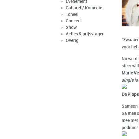
Evenement
Cabaret / Komedie
Toneel
Concert
Show
Acties & prijsvragen
"Zwaaien"
Overig
voor het
Nu werd 
sfeer wi
Marie Ve
single is
De Plops
Samson &
Ga mee o
mee met 
podium!