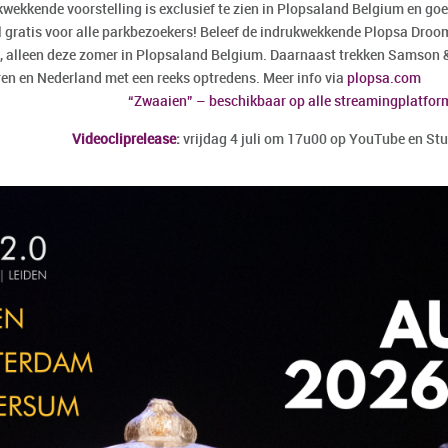
kwekkende voorstelling is exclusief te zien in Plopsaland Belgium en go
 gratis voor alle parkbezoekers! Beleef de indrukwekkende Plopsa Dro
, alleen deze zomer in Plopsaland Belgium. Daarnaast trekken Samson 
en en Nederland met een reeks optredens. Meer info via
plopsa.com
“Zwaaien” – beschikbaar op alle streamingplatfor
Videocliprelease
:
vrijdag 4 juli om 17u00 op YouTube en St