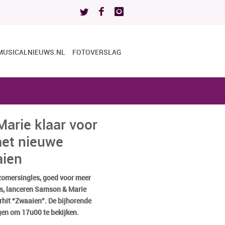
MUSICALNIEUWS.NL
FOTOVERSLAG
arie klaar voor
et nieuwe
aien
 zomersingles, goed voor meer
ms, lanceren Samson & Marie
hit “Zwaaien”. De bijhorende
gen om 17u00 te bekijken.