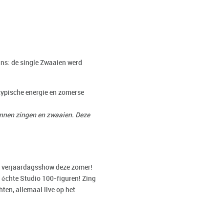
fans: de single Zwaaien werd
typische energie en zomerse
unnen zingen en zwaaien. Deze
e verjaardagsshow deze zomer!
 échte Studio 100-figuren! Zing
ten, allemaal live op het