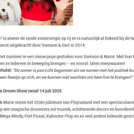
 is alweer de zesde zomersingle op rij en is natuurlijk al bekend bij de 
 eerst uitgebracht door Samson & Gert in 2014.
het nummer in een nieuw jasje gestoken voor Samson & Marie. Met hun 
llen ze iedereen in beweging brengen – en vooral: laten meezwaaien!
rhulst:
"De zomer is pas écht begonnen als we samen met het publiek k
 een feestje op zich, en we kunnen niet wachten om hem live te brengen!"
a Droom Show vanaf 14 juli 2025
 Marie vieren het 25ste jubileum van Plopsaland met een spectaculair
p een magische droomreis vol muziek, schitterende decors en boordevol
Mega Mindy, Piet Piraat, Kabouter Plop en zo veel andere bekende gezich