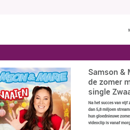
Samson & M
de zomer m
single Zwa
Na het succes van vijf
dan 5,8 miljoen strea
hun gloednieuwe zomer
videoclip is vanaf mor