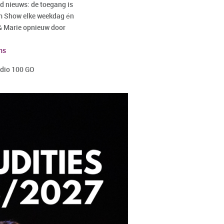
ed nieuws: de toegang is
om Show elke weekdag én
& Marie opnieuw door
ms
udio 100 GO