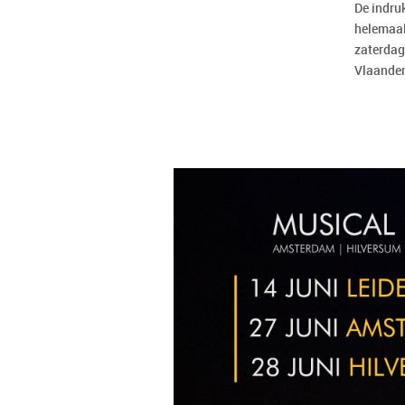
De indru
helemaal
zaterdag
Vlaander