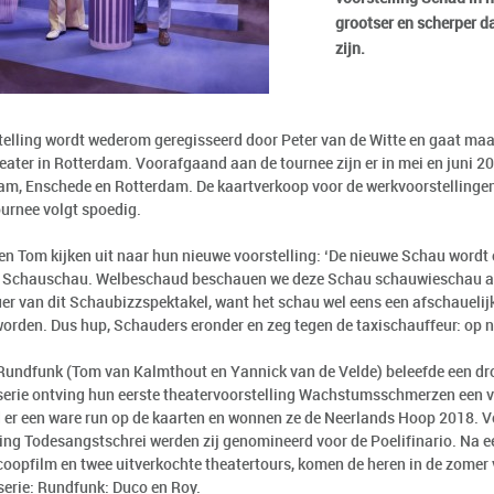
grootser en scherper 
zijn.
telling wordt wederom geregisseerd door Peter van de Witte en gaat maa
eater in Rotterdam. Voorafgaand aan de tournee zijn er in mei en juni 2
m, Enschede en Rotterdam. De kaartverkoop voor de werkvoorstellingen i
ournee volgt spoedig.
en Tom kijken uit naar hun nieuwe voorstelling: ‘De nieuwe Schau wordt
Schauschau. Welbeschaud beschauen we deze Schau schauwieschau al
er van dit Schaubizzspektakel, want het schau wel eens een afschauel
orden. Dus hup, Schauders eronder en zeg tegen de taxischauffeur: op 
Rundfunk (Tom van Kalmthout en Yannick van de Velde) beleefde een d
eserie ontving hun eerste theatervoorstelling Wachstumsschmerzen een v
 er een ware run op de kaarten en wonnen ze de Neerlands Hoop 2018. 
ling Todesangstschrei werden zij genomineerd voor de Poelifinario. Na ee
coopfilm en twee uitverkochte theatertours, komen de heren in de zome
erie: Rundfunk: Duco en Roy.