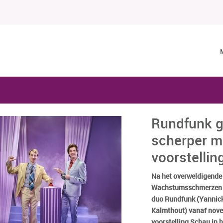
Rundfunk g
scherper m
voorstellin
Na het overweldigende
Wachstumsschmerzen e
duo Rundfunk (Yannick
Kalmthout) vanaf nov
voorstelling Schau in 