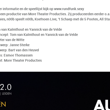
 informatie en de speellijst kijk op
www.rundfunk.sexy
 een productie van More Theater Producties. Zij produceerden eerder o.a
es, n00b speelt n00b, Koefnoen Live, ’t Schaep met de 5 Pooten, All St
 van Kalmthout en Yannick van de Velde
oncept: Tom van Kalmthout en Yannick van de Velde
eter van de Witte
werp: Janne Sterke
werp: Bart van den Heuvel
s: Esmée Thomassen
t: More Theater Producties