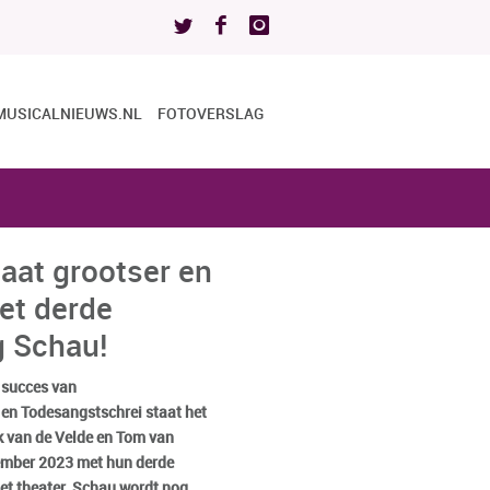
MUSICALNIEUWS.NL
FOTOVERSLAG
aat grootser en
et derde
g Schau!
 succes van
n Todesangstschrei staat het
 van de Velde en Tom van
ember 2023 met hun derde
het theater. Schau wordt nog