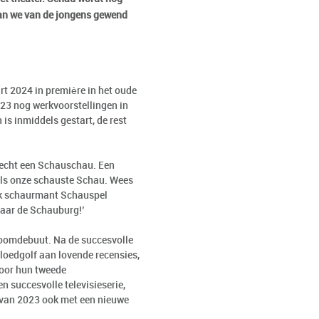
dan we van de jongens gewend
rt 2024 in première in het oude
023 nog werkvoorstellingen in
s inmiddels gestart, de rest
 echt een Schauschau. Een
s onze schauste Schau. Wees
ijk schaurmant Schauspel
naar de Schauburg!’
roomdebuut. Na de succesvolle
loedgolf aan lovende recensies,
Voor hun tweede
n succesvolle televisieserie,
r van 2023 ook met een nieuwe