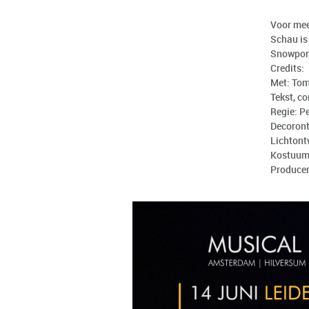
Voor meer
Schau is
Snowponi
Credits:
Met: Tom
Tekst, c
Regie: P
Decoront
Lichtont
Kostuum
Producen