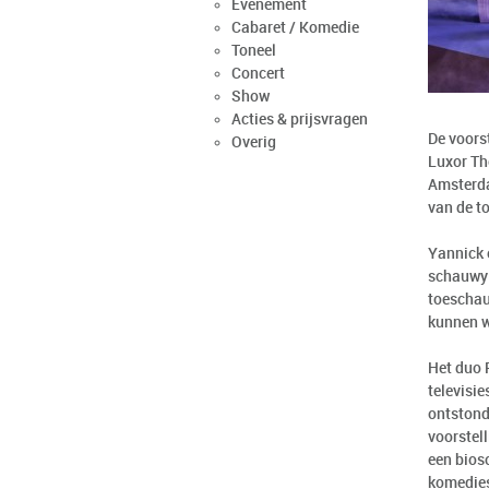
Evenement
Cabaret / Komedie
Toneel
Concert
Show
Acties & prijsvragen
De voors
Overig
Luxor Th
Amsterda
van de t
Yannick 
schauwy 
toeschau
kunnen w
Het duo 
televisi
ontstond
voorstel
een bios
komedies