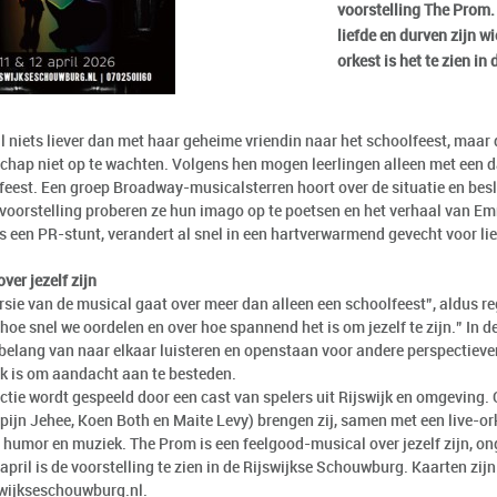
voorstelling The Prom.
liefde en durven zijn w
orkest is het te zien i
 niets liever dan met haar geheime vriendin naar het schoolfeest, maar 
hap niet op te wachten. Volgens hen mogen leerlingen alleen met een d
feest. Een groep Broadway-musicalsterren hoort over de situatie en beslu
 voorstelling proberen ze hun imago op te poetsen en het verhaal van Em
s een PR-stunt, verandert al snel in een hartverwarmend gevecht voor lie
ver jezelf zijn
rsie van de musical gaat over meer dan alleen een schoolfeest”, aldus re
hoe snel we oordelen en over hoe spannend het is om jezelf te zijn.” In d
 belang van naar elkaar luisteren en openstaan voor andere perspectieve
jk is om aandacht aan te besteden.
tie wordt gespeeld door een cast van spelers uit Rijswijk en omgeving. O
pijn Jehee, Koen Both en Maite Levy) brengen zij, samen met een live-ork
, humor en muziek. The Prom is een feelgood-musical over jezelf zijn, 
april is de voorstelling te zien in de Rijswijkse Schouwburg. Kaarten zijn
wijkseschouwburg.nl.