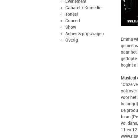
Evenement
Cabaret / Komedie
Toneel
Concert
Show
Acties & prijsvragen
Emma wil
Overig
gemeensc
naar het 
geflopte
begint al
Musical o
“Onze ve
ook over 
voor het
belangri
De produc
team (Pe
vol dans
11 en 12 
www.rijs