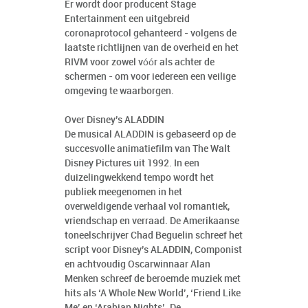
Er wordt door producent Stage
Entertainment een uitgebreid
coronaprotocol gehanteerd ‒ volgens de
laatste richtlijnen van de overheid en het
RIVM voor zowel vóór als achter de
schermen ‒ om voor iedereen een veilige
omgeving te waarborgen.
Over Disney’s ALADDIN
De musical ALADDIN is gebaseerd op de
succesvolle animatiefilm van The Walt
Disney Pictures uit 1992. In een
duizelingwekkend tempo wordt het
publiek meegenomen in het
overweldigende verhaal vol romantiek,
vriendschap en verraad. De Amerikaanse
toneelschrijver Chad Beguelin schreef het
script voor Disney’s ALADDIN, Componist
en achtvoudig Oscarwinnaar Alan
Menken schreef de beroemde muziek met
hits als ‘A Whole New World’, ‘Friend Like
Me’ en ‘Arabian Nights’. De