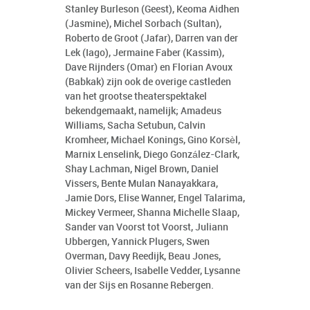
Stanley Burleson (Geest), Keoma Aidhen
(Jasmine), Michel Sorbach (Sultan),
Roberto de Groot (Jafar), Darren van der
Lek (Iago), Jermaine Faber (Kassim),
Dave Rijnders (Omar) en Florian Avoux
(Babkak) zijn ook de overige castleden
van het grootse theaterspektakel
bekendgemaakt, namelijk; Amadeus
Williams, Sacha Setubun, Calvin
Kromheer, Michael Konings, Gino Korsèl,
Marnix Lenselink, Diego González-Clark,
Shay Lachman, Nigel Brown, Daniel
Vissers, Bente Mulan Nanayakkara,
Jamie Dors, Elise Wanner, Engel Talarima,
Mickey Vermeer, Shanna Michelle Slaap,
Sander van Voorst tot Voorst, Juliann
Ubbergen, Yannick Plugers, Swen
Overman, Davy Reedijk, Beau Jones,
Olivier Scheers, Isabelle Vedder, Lysanne
van der Sijs en Rosanne Rebergen.