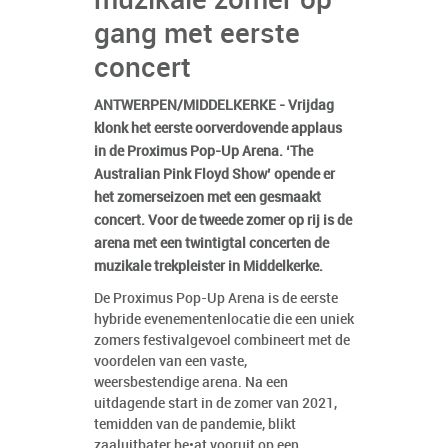
muzikale zomer op
gang met eerste
concert
ANTWERPEN/MIDDELKERKE - Vrijdag
klonk het eerste oorverdovende applaus
in de Proximus Pop-Up Arena. ‘The
Australian Pink Floyd Show’ opende er
het zomerseizoen met een gesmaakt
concert. Voor de tweede zomer op rij is de
arena met een twintigtal concerten de
muzikale trekpleister in Middelkerke.
De Proximus Pop-Up Arena is de eerste
hybride evenementenlocatie die een uniek
zomers festivalgevoel combineert met de
voordelen van een vaste,
weersbestendige arena. Na een
uitdagende start in de zomer van 2021,
temidden van de pandemie, blikt
zaaluitbater be•at vooruit op een