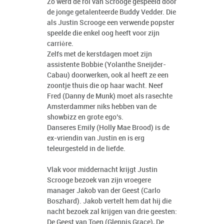
Zo werd de rol van Scrooge gespeeld door
de jonge getalenteerde Buddy Vedder. Die
als Justin Scrooge een verwende popster
speelde die enkel oog heeft voor zijn
carrière.
Zelfs met de kerstdagen moet zijn
assistente Bobbie (Yolanthe Sneijder-
Cabau) doorwerken, ook al heeft ze een
zoontje thuis die op haar wacht. Neef
Fred (Danny de Munk) moet als rasechte
Amsterdammer niks hebben van de
showbizz en grote ego’s.
Danseres Emily (Holly Mae Brood) is de
ex-vriendin van Justin en is erg
teleurgesteld in de liefde.
Vlak voor middernacht krijgt Justin
Scrooge bezoek van zijn vroegere
manager Jakob van der Geest (Carlo
Boszhard). Jakob vertelt hem dat hij die
nacht bezoek zal krijgen van drie geesten:
De Geest van Toen (Glennis Grace), De