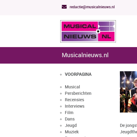
redactie@musicalnieuws.nl
Musicalnieuws.nl
VOORPAGINA
Musical
Persberichten
Recensies
Interviews
Film
Dans
Jeugd
De jongs
Muziek
Jeugdthe