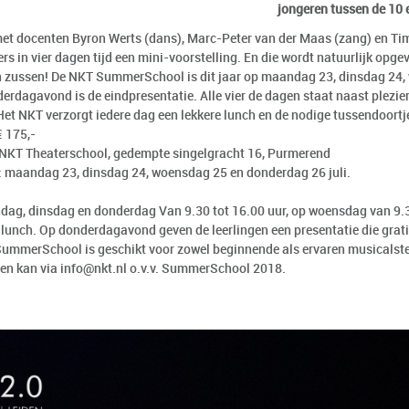
jongeren tussen de 10 e
t docenten Byron Werts (dans), Marc-Peter van der Maas (zang) en Tim
s in vier dagen tijd een mini-voorstelling. En die wordt natuurlijk opge
n zussen! De NKT SummerSchool is dit jaar op maandag 23, dinsdag 24
derdagavond is de eindpresentatie. Alle vier de dagen staat naast plezie
Het NKT verzorgt iedere dag een lekkere lunch en de nodige tussendoortj
€ 175,-
 NKT Theaterschool, gedempte singelgracht 16, Purmerend
 maandag 23, dinsdag 24, woensdag 25 en donderdag 26 juli.
ag, dinsdag en donderdag Van 9.30 tot 16.00 uur, op woensdag van 9.3
f lunch. Op donderdagavond geven de leerlingen een presentatie die grati
ummerSchool is geschikt voor zowel beginnende als ervaren musicalster
n kan via info@nkt.nl o.v.v. SummerSchool 2018.