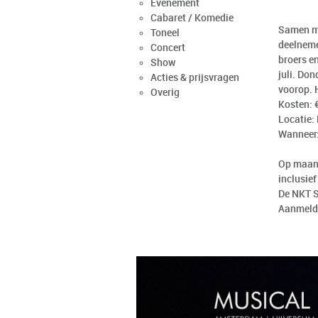
Evenement
Cabaret / Komedie
Samen me
Toneel
deelnemer
Concert
broers e
Show
juli. Don
Acties & prijsvragen
voorop. 
Overig
Kosten: 
Locatie:
Wanneer:
Op maand
inclusie
De NKT S
Aanmelde