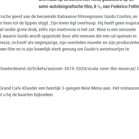
semi-autobiografische film, 8 ½, van Federico Fellin
otische geest van de beroemde Italiaanse filmregisseur Guido Contini, en
er hem tot de lippen stijgt. Zijn leven ligt overhoop. Hij heeft geen inspira
at onder grote druk, zelfs zijn maitresse is het zat. Nine is een sensuele
 waarin Guido wordt opgeslokt door alle mensen die een rol opeisen in
 muze, zichzelf als negenjarige, zijn overleden moeder en zijn producente
nieuwe film en is zijn huwelijk sterk genoeg om Guido’s avontuurtjes te
/theaterdevest.nl/tickets/seizoen-2019-2020/scala-nine-the-musical/
O
t Grand Café Klunder een heerlijk 3-gangen Nine Menu aan. Het restauran
nt u bij de kaarten bijboeken.