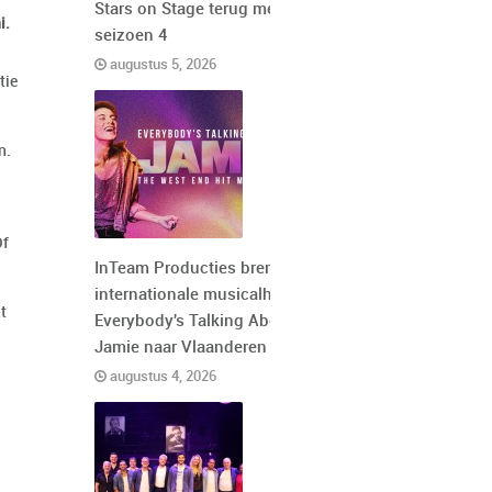
Stars on Stage terug met
i.
seizoen 4
augustus 5, 2026
tie
n.
f
InTeam Producties brengt de
internationale musicalhit
t
Everybody's Talking About
Jamie naar Vlaanderen
augustus 4, 2026