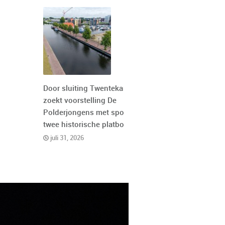
Door sluiting Twentekanaal
zoekt voorstelling De
Polderjongens met spoed
twee historische platbodems
juli 31, 2026