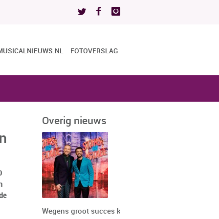
MUSICALNIEUWS.NL
FOTOVERSLAG
Overig nieuws
en
0
n
de
Wegens groot succes keert