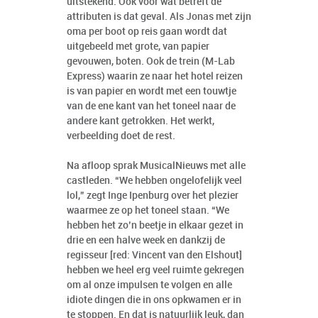
uitstekend. Ook voor wat betreft de
attributen is dat geval. Als Jonas met zijn
oma per boot op reis gaan wordt dat
uitgebeeld met grote, van papier
gevouwen, boten. Ook de trein (M-Lab
Express) waarin ze naar het hotel reizen
is van papier en wordt met een touwtje
van de ene kant van het toneel naar de
andere kant getrokken. Het werkt,
verbeelding doet de rest.
Na afloop sprak MusicalNieuws met alle
castleden. “We hebben ongelofelijk veel
lol,” zegt Inge Ipenburg over het plezier
waarmee ze op het toneel staan. “We
hebben het zo’n beetje in elkaar gezet in
drie en een halve week en dankzij de
regisseur [red: Vincent van den Elshout]
hebben we heel erg veel ruimte gekregen
om al onze impulsen te volgen en alle
idiote dingen die in ons opkwamen er in
te stoppen. En dat is natuurlijk leuk, dan