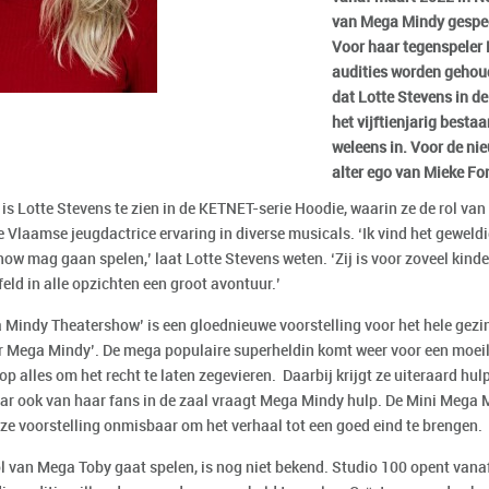
van Mega Mindy gespeel
Voor haar tegenspeler
audities worden gehoude
dat Lotte Stevens in de
het vijftienjarig bestaa
weleens in. Voor de nie
alter ego van Mieke Fo
 is Lotte Stevens te zien in de KETNET-serie Hoodie, waarin ze de rol van
e Vlaamse jeugdactrice ervaring in diverse musicals. ‘Ik vind het geweld
how mag gaan spelen,’ laat Lotte Stevens weten. ‘Zij is voor zoveel kind
eld in alle opzichten een groot avontuur.’
 Mindy Theatershow’ is een gloednieuwe voorstelling voor het hele gezin
or Mega Mindy’. De mega populaire superheldin komt weer voor een moeil
 op alles om het recht te laten zegevieren. Daarbij krijgt ze uiteraard h
ar ook van haar fans in de zaal vraagt Mega Mindy hulp. De Mini Mega 
deze voorstelling onmisbaar om het verhaal tot een goed eind te brengen.
ol van Mega Toby gaat spelen, is nog niet bekend. Studio 100 opent vana