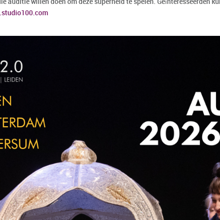
die auditie willen doen om deze superheld te spelen. Geïnteresseerden 
.studio100.com