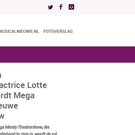
MUSICALNIEUWS.NL
FOTOVERSLAG
n
ctrice Lotte
rdt Mega
ieuwe
ow
ga Mindy Theatershow, die
erland te zien is, wordt de rol