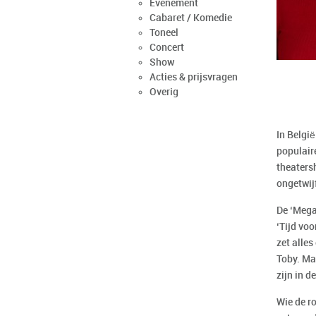
Evenement
Cabaret / Komedie
Toneel
Concert
Show
Acties & prijsvragen
Overig
In België
populair
theaters
ongetwijf
De ‘Mega
‘Tijd vo
zet alles
Toby. Ma
zijn in 
Wie de r