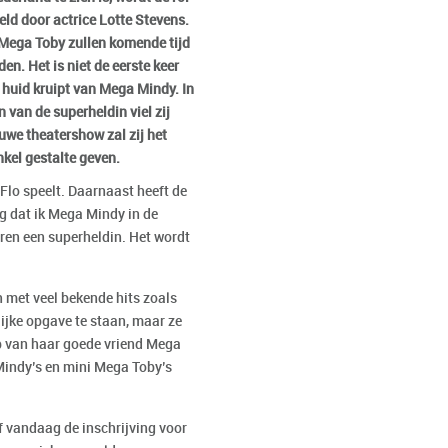
d door actrice Lotte Stevens.
 Mega Toby zullen komende tijd
n. Het is niet de eerste keer
 huid kruipt van Mega Mindy. In
n van de superheldin viel zij
uwe theatershow zal zij het
nkel gestalte geven.
 Flo speelt. Daarnaast heeft de
ig dat ik Mega Mindy in de
eren een superheldin. Het wordt
 met veel bekende hits zoals
ijke opgave te staan, maar ze
ulp van haar goede vriend Mega
Mindy’s en mini Mega Toby’s
f vandaag de inschrijving voor