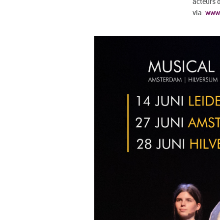
acteurs 
via:
www