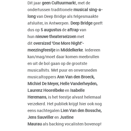
Dit jaar
geen
Cultuurmark
t, met de
ondertussen traditionele
musical sing-a-
long
van Deep Bridge als felgesmaakte
afsluiter, in Antwerpen.
Deep Bridge
geeft
dus op
5 augustus
de
aftrap
van
hun
nieuwe theaterseizoen
met
dit
oversized 'One More Night'-
meezingfeestje
in
Middelkerke
. Iedereen
kan/mag/moet daar komen meebrullen
en uit de bol gaan op de grootste
musicalhits. Met puur en onversneden
musicaltoppers
Ann Van den Broeck,
Michiel De Meyer, Helle Vanderheyden,
Laurenz Hoorelbeke
en
Isabelle
Heremans
, is het feestje alvast helemaal
verzekerd. Het publiek krijgt hier ook nog
eens nachtegalen
Lien Van den Bossche,
Jens Sauviller
en
Justine
Maurau
als backing vocalisten bovenop!