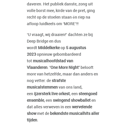
daveren. Het publiek danste, zong uit
volle borst mee, kirde van de pret, ging
recht op de stoelen staan én riep na
afloop luidkeels om ‘MORE’!!
‘U vraagt, wij draaien!’ dachten ze bij
Deep Bridge en dus
wordt
Middelkerke
op
5 augustus
2023
opnieuw gebombardeerd
tot
musicalhoofdstad van
Vlaanderen
.
‘One More Night’
belooft
more van hetzelfde, maar dan anders en
nog vetter: de
strafste
musicalstemmen
van ons land,
een
ijzersterk live orkest
, een
steengoed
ensemble
, een
swingend showballet
en
dat alles verweven in een
wervelende
show
met de
bekendste musicalhits aller
tijden
.