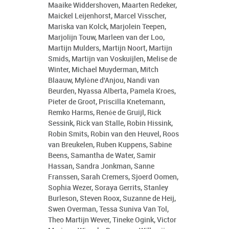
Maaike Widdershoven, Maarten Redeker,
Maickel Leijenhorst, Marcel Visscher,
Mariska van Kolck, Marjolein Teepen,
Marjolijn Touw, Marleen van der Loo,
Martijn Mulders, Martijn Noort, Martijn
Smids, Martijn van Voskuijlen, Melise de
Winter, Michael Muyderman, Mitch
Blaauw, Mylène d'Anjou, Nandi van
Beurden, Nyassa Alberta, Pamela Kroes,
Pieter de Groot, Priscilla Knetemann,
Remko Harms, Renée de Gruijl, Rick
Sessink, Rick van Stalle, Robin Hissink,
Robin Smits, Robin van den Heuvel, Roos
van Breukelen, Ruben Kuppens, Sabine
Beens, Samantha de Water, Samir
Hassan, Sandra Jonkman, Sanne
Franssen, Sarah Cremers, Sjoerd Oomen,
Sophia Wezer, Soraya Gerrits, Stanley
Burleson, Steven Roox, Suzanne de Heij,
Swen Overman, Tessa Suniva Van Tol,
Theo Martijn Wever, Tineke Ogink, Victor