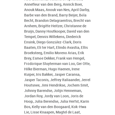
Annefleur van den Berg, Annick Boer,
Anouk Maas, Anouk van Nes, April Darby,
Barbe van den Brand, Barry Beijer, Béla
Becht, Brandon Delagraentiss, Brecht van
Arnhem, Brigitte Heitzer, Christanne de
Bruijn, Danny Houtkooper, David van den
Tempel, Dennis Willekens, Diederick
Ensink, Diego González-Clark, Doris
Baaten, Eli ter Hart, Elindo Avastia, Ellis
Broeksteeg, Emilio Moreno Arias, Erik
Brey, Esmée Dekker, Frank van Hengel,
Frédérique Sluyterman van Loo, Ger Otte,
Hilke Bierman, Hugo Haenen, Irene
Kuiper, Iris Bakker, Jasper Caransa,
Jasper Taconis, Jeffrey Italiaander, Jerrel
Houtsnee, Jimi Hendrikse, Jochem Smit,
Johnny Barendse, Jolijn Henneman,
Jordan Roy, Jordy van Loon, Joris de
Hoop, Julia Berendse, Julia Herfst, Karin
Bos, Kelly van den Boogaard, Kok-Hwa
Lie, Lisse Knaapen, Magtel de Laat,