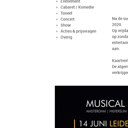
Evenement
Cabaret / Komedie
Toneel
Na de suc
Concert
2020.
Show
Op vrijd
Acties & prijsvragen
op zondag
Overig
entertai
aan.
Kaartve
De algeme
verkrijge