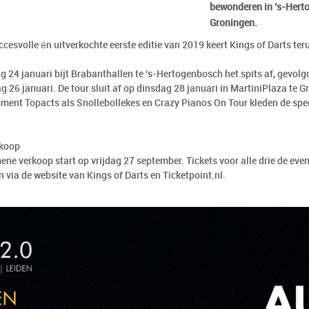
bewonderen in ’s-Hert
Groningen.
cesvolle én uitverkochte eerste editie van 2019 keert Kings of Darts ter
ag 24 januari bijt Brabanthallen te ’s-Hertogenbosch het spits af, gevo
 26 januari. De tour sluit af op dinsdag 28 januari in MartiniPlaza te G
nment Topacts als Snollebollekes en Crazy Pianos On Tour kleden de sp
rkoop
ne verkoop start op vrijdag 27 september. Tickets voor alle drie de even
n via de website van Kings of Darts en
Ticketpoint.nl.