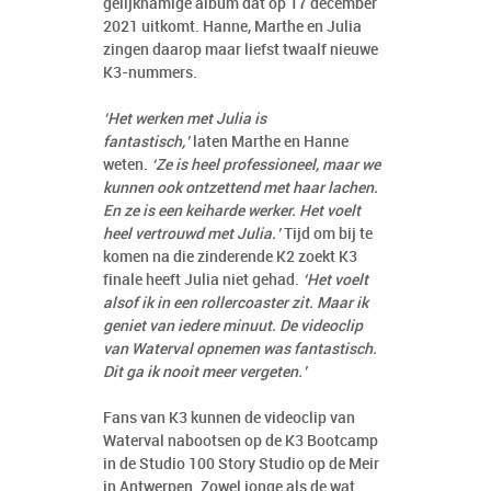
gelijknamige album dat op 17 december
2021 uitkomt. Hanne, Marthe en Julia
zingen daarop maar liefst twaalf nieuwe
K3-nummers.
‘Het werken met Julia is
fantastisch,’
laten Marthe en Hanne
weten.
‘Ze is heel professioneel, maar we
kunnen ook ontzettend met haar lachen.
En ze is een keiharde werker. Het voelt
heel vertrouwd met Julia.’
Tijd om bij te
komen na die zinderende K2 zoekt K3
finale heeft Julia niet gehad.
‘Het voelt
alsof ik in een rollercoaster zit. Maar ik
geniet van iedere minuut. De videoclip
van Waterval opnemen was fantastisch.
Dit ga ik nooit meer vergeten.’
Fans van K3 kunnen de videoclip van
Waterval nabootsen op de K3 Bootcamp
in de Studio 100 Story Studio op de Meir
in Antwerpen. Zowel jonge als de wat