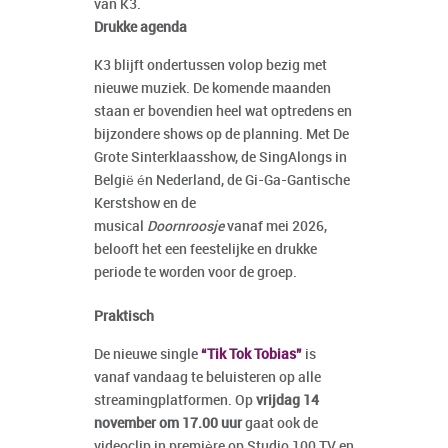
van K3.
Drukke agenda
K3 blijft ondertussen volop bezig met
nieuwe muziek. De komende maanden
staan er bovendien heel wat optredens en
bijzondere shows op de planning. Met De
Grote Sinterklaasshow, de SingAlongs in
België én Nederland, de Gi-Ga-Gantische
Kerstshow en de
musical
Doornroosje
vanaf mei 2026,
belooft het een feestelijke en drukke
periode te worden voor de groep.
Praktisch
De nieuwe single
“Tik Tok Tobias”
is
vanaf vandaag te beluisteren op alle
streamingplatformen. Op
vrijdag 14
november om 17.00 uur
gaat ook de
videoclip in première op Studio 100 TV en