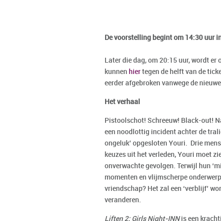
De voorstelling begint om 14:30 uur i
Later die dag, om 20:15 uur, wordt er
kunnen
hier
tegen de helft van de tick
eerder afgebroken vanwege de nieuw
Het verhaal
Pistoolschot! Schreeuw! Black-out! Na
een noodlottig incident achter de tral
ongeluk’ opgesloten Youri. Drie mens
keuzes uit het verleden, Youri moet zi
onverwachte gevolgen. Terwijl hun ‘mis
momenten en vlijmscherpe onderwerpe
vriendschap? Het zal een ‘verblijf’ 
veranderen.
Liften 2: Girls Night-INN
is een kracht