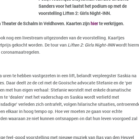
Sanders voor het laatst het podium op met de
voorstelling Liften 2: Girls Night-INN.
n Theater de Schalm in Veldhoven. Kaarten zijn
hier
te verkrijgen.
 ook nog een livestream uitgezonden van de voorstelling. Kaartjes
etprijs gekocht worden. De tour van
Liften 2: Girls Night-INN
wordt hierm
e coronamaatregelen.
 uren te hebben vastgezeten in een lift, belandt verpleegster Saskia na
ies. Daar deelt ze de cel met de Gooische advocate Stefanie en de ‘per
en met hun eigen verhaal: Stefanie worstelt met enkele dramatische
en te ‘dealen’ met het vaderschap en Saskia wordt verliefd met
dadige’ verleden zich ontrafelt, volgen hilarische situaties, ontroerend
n elkaar in hoog tempo op. Hoe ver moeten ze gaan voor echte
worden waaraan ze niet kunnen ontsnappen én dat hun leven voorgoed zal
ige feel-good voorstelling met nieuwe muziek van Bas van den Heuvel