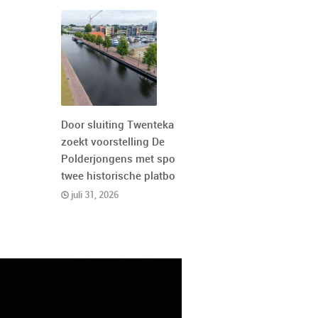
Door sluiting Twentekanaal
zoekt voorstelling De
Polderjongens met spoed
twee historische platbodems
juli 31, 2026