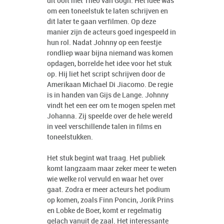
dit ooit met Theo van Gogh. Het idee was
om een toneelstuk te laten schrijven en
dit later te gaan verfilmen. Op deze
manier zijn de acteurs goed ingespeeld in
hun rol. Nadat Johnny op een feestje
rondliep waar bijna niemand was komen
opdagen, borrelde het idee voor het stuk
op. Hij liet het script schrijven door de
Amerikaan Michael Di Jiacomo. De regie
is in handen van Gijs de Lange. Johnny
vindt het een eer om te mogen spelen met
Johanna. Zij speelde over de hele wereld
in veel verschillende talen in films en
toneelstukken.
Het stuk begint wat traag. Het publiek
komt langzaam maar zeker meer te weten
wie welke rol vervuld en waar het over
gaat. Zodra er meer acteurs het podium
op komen, zoals Finn Poncin, Jorik Prins
en Lobke de Boer, komt er regelmatig
gelach vanuit de zaal. Het interessante