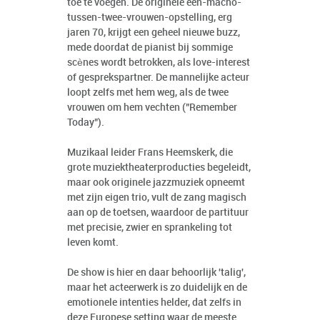
toe te voegen. De originele een-macho-
tussen-twee-vrouwen-opstelling, erg
jaren 70, krijgt een geheel nieuwe buzz,
mede doordat de pianist bij sommige
scènes wordt betrokken, als love-interest
of gesprekspartner. De mannelijke acteur
loopt zelfs met hem weg, als de twee
vrouwen om hem vechten ("Remember
Today").
Muzikaal leider Frans Heemskerk, die
grote muziektheaterproducties begeleidt,
maar ook originele jazzmuziek opneemt
met zijn eigen trio, vult de zang magisch
aan op de toetsen, waardoor de partituur
met precisie, zwier en sprankeling tot
leven komt.
De show is hier en daar behoorlijk 'talig',
maar het acteerwerk is zo duidelijk en de
emotionele intenties helder, dat zelfs in
deze Europese setting waar de meeste