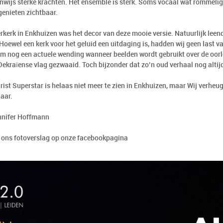
nwijs sterke krachten. Het ensemble is sterk. Soms vocaal wat rommelig
genieten zichtbaar.
rkerk in Enkhuizen was het decor van deze mooie versie. Natuurlijk leen
 Hoewel een kerk voor het geluid een uitdaging is, hadden wij geen last 
am nog een actuele wending wanneer beelden wordt gebruikt over de oorl
 Oekraïense vlag gezwaaid. Toch bijzonder dat zo’n oud verhaal nog altij
rist Superstar is helaas niet meer te zien in Enkhuizen, maar Wij verheu
jaar.
nnifer Hoffmann
r ons fotoverslag op onze facebookpagina