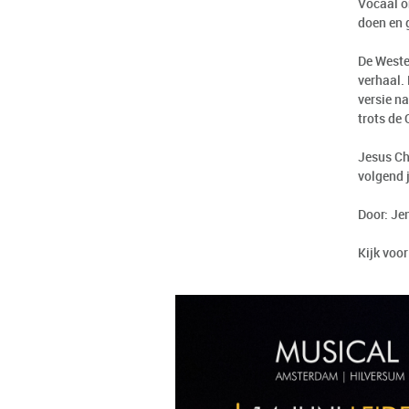
Vocaal o
doen en 
De Weste
verhaal.
versie n
trots de
Jesus Ch
volgend 
Door: Je
Kijk voo