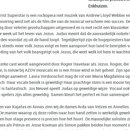
Enkhuizen.
rist Superstar is een rockopera met muziek van Andrew Lloyd Webber en 
tvoering werd net als de film die van de musical verscheen een succes. D
ig door velerlei gezelschappen uitgevoerd en is met recht een klassieker
te week uit het leven van Jezus. Judas meent dat de aanvankelijk nobel
en voordat zij uit de hand loopt. Tegelijkertijd zijn de hogepriesters b
s steeds meer volk Jezus volgt en hem aanspoort hun land te bevrijden 
ding van het volk beangstigt ook Jezus, die weet welk lot hem te wachte
terke cast wordt aangevoerd door Rogier Havelaar als Jezus. Rogier, die 
e, is nieuw bij AZOV musicals en is een frisse wind in het geheel. Zijn sp
ldige aanwinst. Laura Verdonschot mag de rol van Maria Magdalena op z
sch. Haar vocale bereik is geweldig! Haar prachtige stem is een mooie te
l is fantastisch. Jos Neuvel speelt Judas op geweldige wijze. Vocaal ook
 spelers zijn allen geweldig. Samen kleurt het perfect en hun samenspel 
llen van Kajafas en Annas zien wij de dames Arda van Velzen en Annelies
. De manier waarop zij deze rollen naar hun hand zetten is werkelijk gew
en hun stage presence is precies hoe het hoort. De mannelijke solisten z
es als Petrus en Jesse Koeman als Simon pakken beiden hun moment om