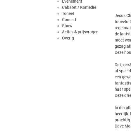
Evenement
Cabaret / Komedie
Toneel
Jesus Ch
Concert
toneelui
Show
regelmat
Acties & prijsvragen
de laats
Overig
moet word
gezag al
Deze hou
De ijzers
al speeld
een gewe
fantasti
haar spe
Deze drie
In de ro
heerlijk
prachtig 
Dave Mos