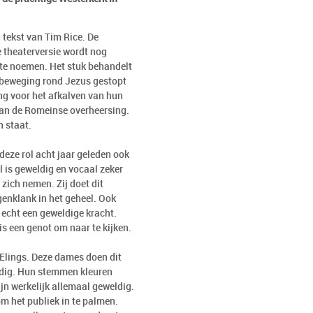
tekst van Tim Rice. De
e theaterversie wordt nog
 te noemen. Het stuk behandelt
e beweging rond Jezus gestopt
ang voor het afkalven van hun
van de Romeinse overheersing.
n staat.
deze rol acht jaar geleden ook
el is geweldig en vocaal zeker
ich nemen. Zij doet dit
genklank in het geheel. Ook
 echt een geweldige kracht.
is een genot om naar te kijken.
 Elings. Deze dames doen dit
eldig. Hun stemmen kleuren
ijn werkelijk allemaal geweldig.
 het publiek in te palmen.