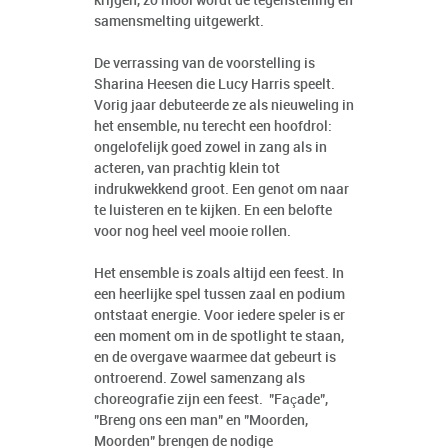
krijgen, zo mooi wordt de tegenstelling en
samensmelting uitgewerkt.
De verrassing van de voorstelling is
Sharina Heesen die Lucy Harris speelt.
Vorig jaar debuteerde ze als nieuweling in
het ensemble, nu terecht een hoofdrol:
ongelofelijk goed zowel in zang als in
acteren, van prachtig klein tot
indrukwekkend groot. Een genot om naar
te luisteren en te kijken. En een belofte
voor nog heel veel mooie rollen.
Het ensemble is zoals altijd een feest. In
een heerlijke spel tussen zaal en podium
ontstaat energie. Voor iedere speler is er
een moment om in de spotlight te staan,
en de overgave waarmee dat gebeurt is
ontroerend. Zowel samenzang als
choreografie zijn een feest. "Façade",
"Breng ons een man" en "Moorden,
Moorden" brengen de nodige