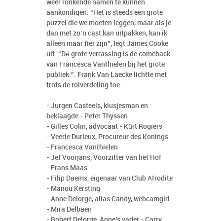
weer ronkende namen te kunnen
aankondigen. “Het is steeds een grote
puzzel die we moeten leggen, maar als je
dan met zo’n cast kan uitpakken, kan ik
alleen maar fier zijn”, legt James Cooke
uit. “Dé grote verrassing is de comeback
van Francesca Vanthielen bij het grote
publiek.”. Frank Van Laecke lichtte met
trots de rolverdeling toe :
- Jurgen Casteels, klusjesman en
beklaagde - Peter Thyssen
- Gilles Colin, advocaat - Kürt Rogiers
- Veerle Durieux, Procureur des Konings
- Francesca Vanthielen
- Jef Voorjans, Voorzitter van het Hof
- Frans Maas
- Filip Daems, eigenaar van Club Afrodite
- Manou Kersting
- Anne Delorge, alias Candy, webcamgirl
- Mira Delbaen
- Robert Delorge, Anne’s vader - Carry