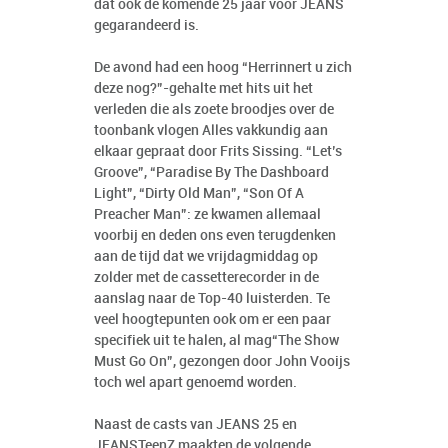
dat ook de komende 25 jaar voor JEANS
gegarandeerd is.
De avond had een hoog “Herrinnert u zich
deze nog?”-gehalte met hits uit het
verleden die als zoete broodjes over de
toonbank vlogen Alles vakkundig aan
elkaar gepraat door Frits Sissing. “Let’s
Groove”, “Paradise By The Dashboard
Light”, “Dirty Old Man”, “Son Of A
Preacher Man”: ze kwamen allemaal
voorbij en deden ons even terugdenken
aan de tijd dat we vrijdagmiddag op
zolder met de cassetterecorder in de
aanslag naar de Top-40 luisterden. Te
veel hoogtepunten ook om er een paar
specifiek uit te halen, al mag“The Show
Must Go On”, gezongen door John Vooijs
toch wel apart genoemd worden.
Naast de casts van JEANS 25 en
JEANSTeenZ maakten de volgende