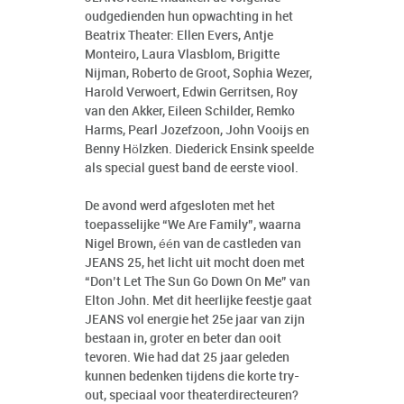
oudgedienden hun opwachting in het
Beatrix Theater: Ellen Evers, Antje
Monteiro, Laura Vlasblom, Brigitte
Nijman, Roberto de Groot, Sophia Wezer,
Harold Verwoert, Edwin Gerritsen, Roy
van den Akker, Eileen Schilder, Remko
Harms, Pearl Jozefzoon, John Vooijs en
Benny Hölzken. Diederick Ensink speelde
als special guest band de eerste viool.
De avond werd afgesloten met het
toepasselijke “We Are Family”, waarna
Nigel Brown, één van de castleden van
JEANS 25, het licht uit mocht doen met
“Don’t Let The Sun Go Down On Me” van
Elton John. Met dit heerlijke feestje gaat
JEANS vol energie het 25e jaar van zijn
bestaan in, groter en beter dan ooit
tevoren. Wie had dat 25 jaar geleden
kunnen bedenken tijdens die korte try-
out, speciaal voor theaterdirecteuren?