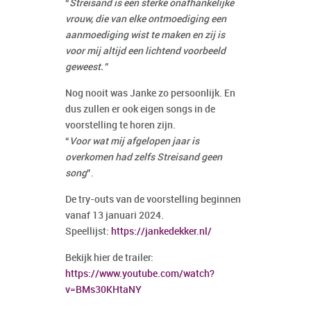
“
Streisand is een sterke onafhankelijke
vrouw, die van elke ontmoediging een
aanmoediging wist te maken en zij is
voor mij altijd een lichtend voorbeeld
geweest.”
Nog nooit was Janke zo persoonlijk. En
dus zullen er ook eigen songs in de
voorstelling te horen zijn.
“
Voor wat mij afgelopen jaar is
overkomen had zelfs Streisand geen
song
”.
De try-outs van de voorstelling beginnen
vanaf 13 januari 2024.
Speellijst:
https://jankedekker.nl/
Bekijk hier de trailer:
https://www.youtube.com/watch?
v=BMs30KHtaNY