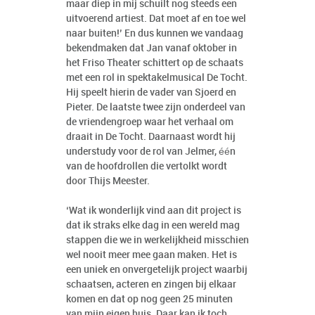
maar diep in mij schuilt nog steeds een
uitvoerend artiest. Dat moet af en toe wel
naar buiten!’ En dus kunnen we vandaag
bekendmaken dat Jan vanaf oktober in
het Friso Theater schittert op de schaats
met een rol in spektakelmusical De Tocht.
Hij speelt hierin de vader van Sjoerd en
Pieter. De laatste twee zijn onderdeel van
de vriendengroep waar het verhaal om
draait in De Tocht. Daarnaast wordt hij
understudy voor de rol van Jelmer, één
van de hoofdrollen die vertolkt wordt
door Thijs Meester.
‘Wat ik wonderlijk vind aan dit project is
dat ik straks elke dag in een wereld mag
stappen die we in werkelijkheid misschien
wel nooit meer mee gaan maken. Het is
een uniek en onvergetelijk project waarbij
schaatsen, acteren en zingen bij elkaar
komen en dat op nog geen 25 minuten
van mijn eigen huis. Daar kan ik toch