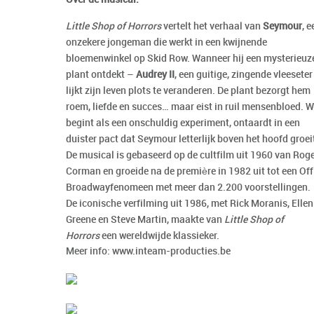
Little Shop of Horrors
vertelt het verhaal van
Seymour
, e
onzekere jongeman die werkt in een kwijnende
bloemenwinkel op Skid Row. Wanneer hij een mysterieuz
plant ontdekt –
Audrey II
, een guitige, zingende vleeseter
lijkt zijn leven plots te veranderen. De plant bezorgt hem
roem, liefde en succes… maar eist in ruil mensenbloed. 
begint als een onschuldig experiment, ontaardt in een
duister pact dat Seymour letterlijk boven het hoofd groei
De musical is gebaseerd op de cultfilm uit 1960 van Rog
Corman en groeide na de première in 1982 uit tot een Off
Broadwayfenomeen met meer dan 2.200 voorstellingen.
De iconische verfilming uit 1986, met Rick Moranis, Ellen
Greene en Steve Martin, maakte van
Little Shop of
Horrors
een wereldwijde klassieker.
Meer info:
www.inteam-producties.be