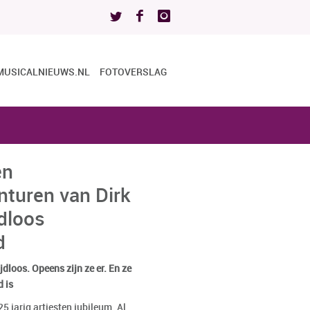
MUSICALNIEUWS.NL
FOTOVERSLAG
en
turen van Dirk
jdloos
d
dloos. Opeens zijn ze er. En ze
d is
25 jarig artiesten jubileum. Al