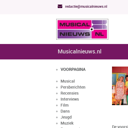
redactie@musicalnieuws.nl
Musicalnieuws.nl
VOORPAGINA
Musical
Persberichten
Recensies
Interviews
Film
Dans
Jeugd
Muziek
De voorst