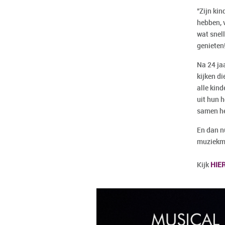
"Zijn ki
hebben, v
wat snell
genieten
Na 24 jaa
kijken d
alle kin
uit hun 
samen he
En dan nu
muziekma
Kijk
HIE