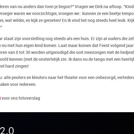
nderen van nu anders dan toen je begon?" Vragen we Dirk na afloop. "Ki
roeger waren we voorzichtiger, vroegen we : kunnen ze een beetje tempo w
er, wat wilder, en kijk ze genieten! En ik vind het nog steeds heel leuk. K
!"
r staat zijn voorstelling nog steeds als een huis. Er zijn al ouders die ze
ie nu met hun eigen kind komen. Laat maar komen dat Feest volgend ja
deren van 0 tot 30 worden uitgenodigd die ooit meezongen met de liedjes
hoofd kennen (met de onsterfelijk zin: ik dans nu de tango met een heerl
el hard zingen!
: alle peuters en kleuters naar het theater voor een onbezorgd, vertedere
ken voor iedereen.
R
voor ons fotoverslag