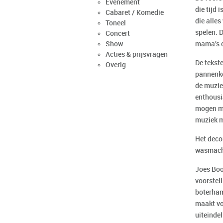
Evenement
die tijd 
Cabaret / Komedie
die alles
Toneel
spelen. D
Concert
Show
mama's 
Acties & prijsvragen
De tekste
Overig
pannenkoe
de muziek
enthousi
mogen me
muziek m
Het decor
wasmachi
Joes Boon
voorstell
boterham
maakt vo
uiteinde