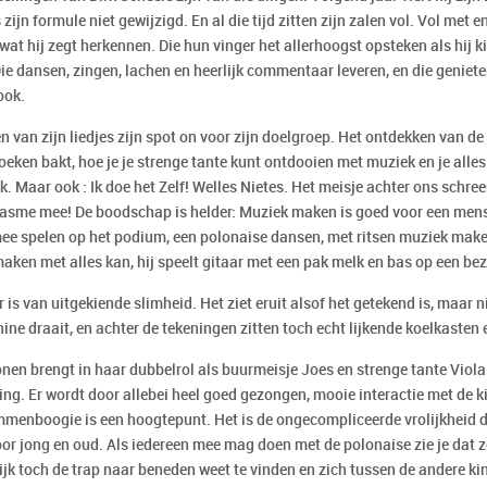
is zijn formule niet gewijzigd. En al die tijd zitten zijn zalen vol. Vol met
 wat hij zegt herkennen. Die hun vinger het allerhoogst opsteken als hij 
ie dansen, zingen, lachen en heerlijk commentaar leveren, en die geniete
ook.
n van zijn liedjes zijn spot on voor zijn doelgroep. Het ontdekken van de 
ken bakt, hoe je je strenge tante kunt ontdooien met muziek en je alles 
. Maar ook : Ik doe het Zelf! Welles Nietes. Het meisje achter ons schree
asme mee! De boodschap is helder: Muziek maken is goed voor een mens 
e spelen op het podium, een polonaise dansen, met ritsen muziek maken. 
aken met alles kan, hij speelt gitaar met een pak melk en bas op een be
 is van uitgekiende slimheid. Het ziet eruit alsof het getekend is, maar n
ne draait, en achter de tekeningen zitten toch echt lijkende koelkasten
en brengt in haar dubbelrol als buurmeisje Joes en strenge tante Viola e
ing. Er wordt door allebei heel goed gezongen, mooie interactie met de k
menboogie is een hoogtepunt. Het is de ongecompliceerde vrolijkheid di
or jong en oud. Als iedereen mee mag doen met de polonaise zie je dat z
lijk toch de trap naar beneden weet te vinden en zich tussen de andere k