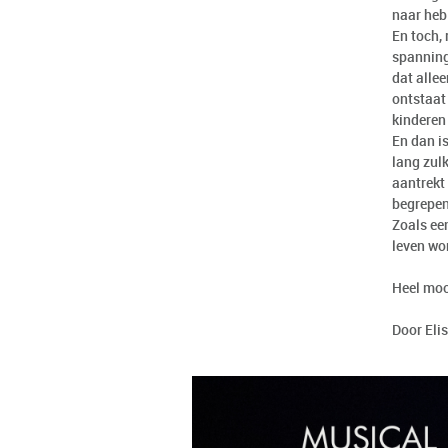
naar heb
En toch,
spanning
dat allee
ontstaat 
kinderen
En dan is
lang zul
aantrekt 
begrepe
Zoals een
leven wor
Heel moo
Door Eli