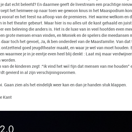
 je dat echt beleefd? En daarmee geeft de livestream een prachtige nieu
 roept het heimwee op naar toen we gewoon knus in het Maaspodium ko
 vooraf en het feest na afloop van de premieres. Het warme welkom en d
n in het theater gebeurt. Maar hier is nu alles uit de kast gehaald en jui
er een beleving die anders is. Het is de luxe van in veel hoofden even m
 en grote mensen ervan vinden, en Moniek en de spelers die meedansen 
 daar toch het gevoel, Ja, ik ben onderdeel van de Maasfamilie. Van dat 
k ontzettend goed jeugdtheater maakt, en waar je wel van moet houden. E
en waarmee je in je eentje even heel blij denkt : Laat mij maar verdwijn
n worden.
 van de kinderen zegt :“ik vind het wél fijn dat mensen van me houden” e
dt gevierd in al zijn verschijningsvormen.
i. Gaan zien als het eindelijk weer kan en dan je handen stuk klappen.
se Kant