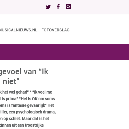
MUSICALNIEUWS.NL
FOTOVERSLAG
evoel van “Ik
 niet”
ik het wel gehad” “ “Ik voel me
t is prima” “Het is OK om soms
ms is fantasie gevaarlijk” Het
hriller, een psychologisch drama,
en op schiet. Maar dat is het
zinnen uit een troostrijke