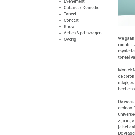
Evenement
Cabaret / Komedie
Toneel
Concert
Show
Acties & prijsvragen
We gaan 
Overig
ruimte is
mysterieu
toneel v
Moniek M
de coron
inkijkjes
beetje sa
De voorst
gedaan. T
universee
zijn in j
je het a
De vrage