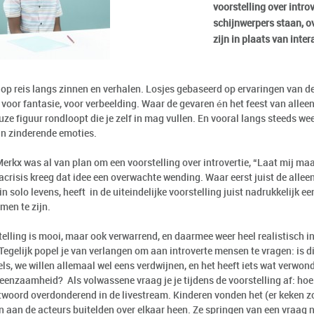
voorstelling over introve
schijnwerpers staan, ov
zijn in plaats van inter
op reis langs zinnen en verhalen. Losjes gebaseerd op ervaringen van de 
 voor fantasie, voor verbeelding. Waar de gevaren én het feest van allee
ze figuur rondloopt die je zelf in mag vullen. En vooral langs steeds wee
an zinderende emoties.
erkx was al van plan om een voorstelling over introvertie, “Laat mij ma
acrisis kreeg dat idee een overwachte wending. Waar eerst juist de alle
 in solo levens, heeft in de uiteindelijke voorstelling juist nadrukkelijk 
men te zijn.
elling is mooi, maar ook verwarrend, en daarmee weer heel realistisch in 
egelijk popel je van verlangen om aan introverte mensen te vragen: is dit
ls, we willen allemaal wel eens verdwijnen, en het heeft iets wat verwond
e eenzaamheid? Als volwassene vraag je je tijdens de voorstelling af: hoe
ntwoord overdonderend in de livestream. Kinderen vonden het (er keken 
n aan de acteurs buitelden over elkaar heen. Ze springen van een vraag n