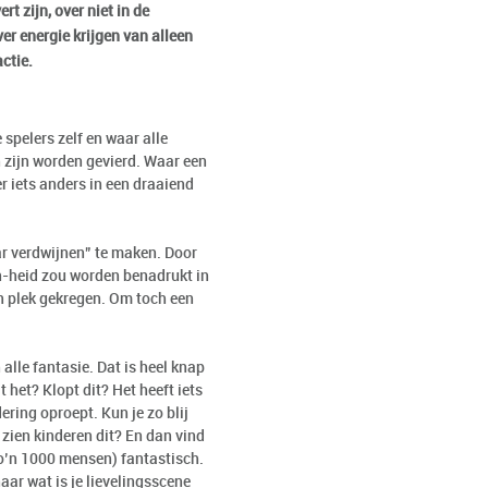
rt zijn, over niet in de
er energie krijgen van alleen
actie.
spelers zelf en waar alle
n zijn worden gevierd. Waar een
r iets anders in een draaiend
ar verdwijnen” te maken. Door
en-heid zou worden benadrukt in
een plek gekregen. Om toch een
alle fantasie. Dat is heel knap
 het? Klopt dit? Het heeft iets
ering oproept. Kun je zo blij
 zien kinderen dit? En dan vind
zo’n 1000 mensen) fantastisch.
aar wat is je lievelingsscene