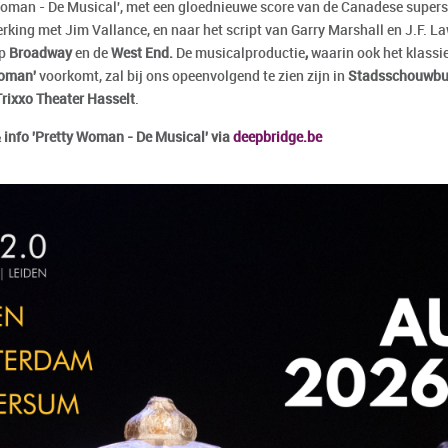
Woman - De Musical', met een gloednieuwe score van de Canadese super
king met Jim Vallance, en naar het script van Garry Marshall en J.F. La
op
Broadway
en de
West End.
De musicalproductie
,
waarin ook het klassi
Woman'
voorkomt, zal bij ons opeenvolgend te zien zijn in
Stadsschouwbur
Trixxo Theater Hasselt
.
& info 'Pretty Woman - De Musical' via
deepbridge.be