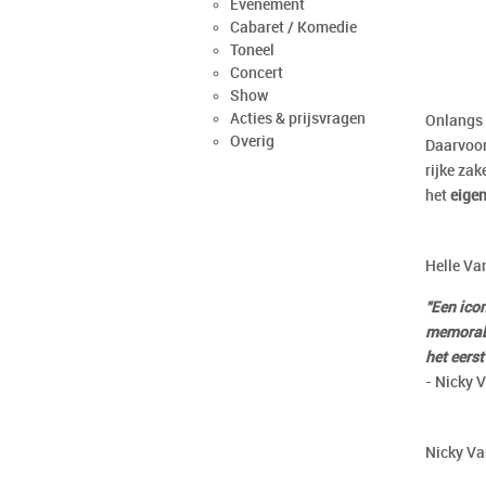
Evenement
Cabaret / Komedie
Toneel
Concert
Show
Acties & prijsvragen
Onlangs
Overig
Daarvoor
rijke za
het
eigen
Helle Va
"Een icon
memorabe
het eerst
- Nicky 
Nicky Va