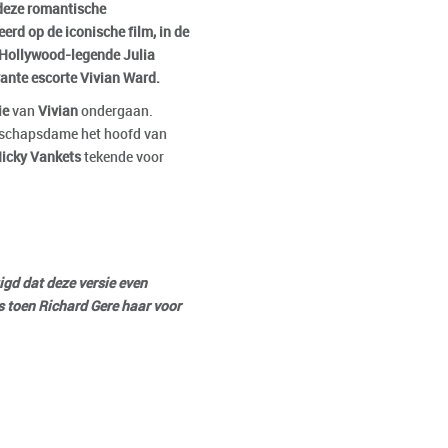
deze romantische
rd op de iconische film, in de
 Hollywood-legende Julia
ante escorte Vivian Ward.
ie
van
Vivian
ondergaan.
lschapsdame het hoofd van
icky Vankets
tekende voor
uigd dat deze versie even
as toen Richard Gere haar voor