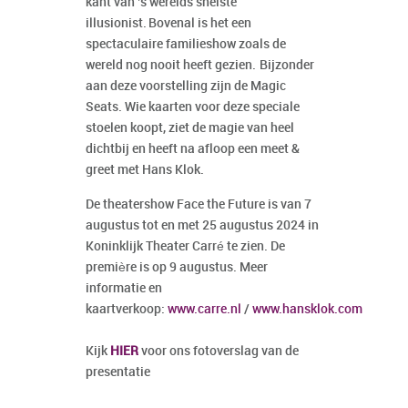
kant van ’s werelds snelste
illusionist. Bovenal is het een
spectaculaire familieshow zoals de
wereld nog nooit heeft gezien. Bijzonder
aan deze voorstelling zijn de Magic
Seats. Wie kaarten voor deze speciale
stoelen koopt, ziet de magie van heel
dichtbij en heeft na afloop een meet &
greet met Hans Klok.
De theatershow Face the Future is van 7
augustus tot en met 25 augustus 2024 in
Koninklijk Theater Carré te zien. De
première is op 9 augustus. Meer
informatie en
kaartverkoop:
www.carre.nl
/
www.hansklok.com
Kijk
HIER
voor ons fotoverslag van de
presentatie