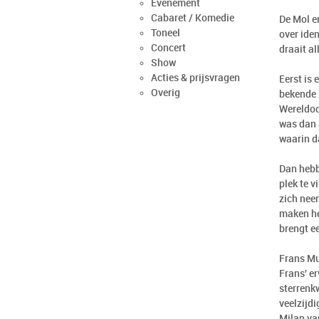
Evenement
Cabaret / Komedie
De Mol e
Toneel
over iden
Concert
draait al
Show
Acties & prijsvragen
Eerst is 
Overig
bekende 
Wereldoor
was dan a
waarin da
Dan hebb
plek te v
zich nee
maken he
brengt ee
Frans Mu
Frans' er
sterrenkw
veelzijd
Milan van