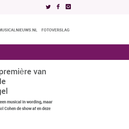
MUSICALNIEUWS.NL
FOTOVERSLAG
première van
de
gel
 een musical in wording, maar
iël Cohen de show af en deze