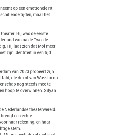
eneemt op een emotionele rit
rschillende tijden, maar het
 theater. Hij was de eerste
ederland van na de Tweede
ig. Hij laat zien dat Mol meer
 zijn identiteit in een tijd
erdam van 2023 probeert zijn
attabi, die de rol van Wassim op
eenschap nog steeds mee te
een hoop te overwinnen. Silyan
 de Nederlandse theaterwereld.
j brengt een echte
voor haar rekening, en haar
chtige stem.
. Milan speelt de rol met veel