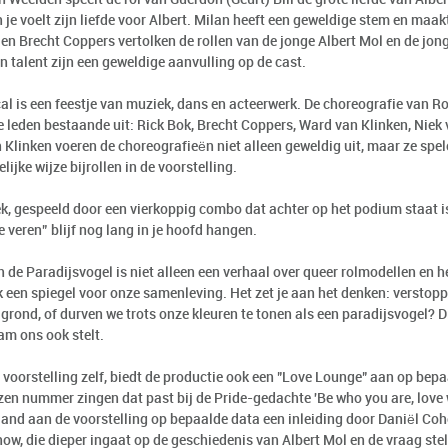
 je voelt zijn liefde voor Albert. Milan heeft een geweldige stem en maak
 en Brecht Coppers vertolken de rollen van de jonge Albert Mol en de j
n talent zijn een geweldige aanvulling op de cast.
al is een feestje van muziek, dans en acteerwerk. De choreografie van Ro
 leden bestaande uit: Rick Bok, Brecht Coppers, Ward van Klinken, Niek v
 Klinken voeren de choreografieën niet alleen geweldig uit, maar ze spe
elijke wijze bijrollen in de voorstelling.
k, gespeeld door een vierkoppig combo dat achter op het podium staat i
e veren” blijf nog lang in je hoofd hangen.
 de Paradijsvogel is niet alleen een verhaal over queer rolmodellen en he
 een spiegel voor onze samenleving. Het zet je aan het denken: verstopp
grond, of durven we trots onze kleuren te tonen als een paradijsvogel? Di
m ons ook stelt.
 voorstelling zelf, biedt de productie ook een "Love Lounge" aan op bep
zen nummer zingen dat past bij de Pride-gedachte 'Be who you are, love 
and aan de voorstelling op bepaalde data een inleiding door Daniël Cohe
ow, die dieper ingaat op de geschiedenis van Albert Mol en de vraag stelt: