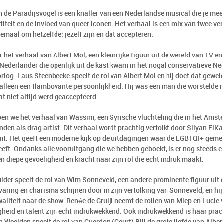
n de Paradijsvogel is een knaller van een Nederlandse musical die je me
titeit en de invloed van queer iconen. Het verhaal is een mix van twee ve
lemaal om hetzelfde: jezelf zijn en dat accepteren.
er het verhaal van Albert Mol, een kleurrijke figuur uit de wereld van TV en
Nederlander die openlijk uit de kast kwam in het nogal conservatieve N
log. Laus Steenbeeke speelt de rol van Albert Mol en hij doet dat geweld
lleen een flamboyante persoonlijkheid. Hij was een man die worstelde met
t niet altijd werd geaccepteerd.
en we het verhaal van Wassim, een Syrische vluchteling die in het Amst
inden als drag artist. Dit verhaal wordt prachtig vertolkt door Silyan ElK
mt. Het geeft een moderne kijk op de uitdagingen waar de LGBTQI+ gem
eft. Ondanks alle vooruitgang die we hebben geboekt, is er nog steeds 
n diepe gevoeligheid en kracht naar zijn rol die echt indruk maakt.
lder speelt de rol van Wim Sonneveld, een andere prominente figuur uit
varing en charisma schijnen door in zijn vertolking van Sonneveld, en hi
aliteit naar de show. Renée de Gruijl neemt de rollen van Miep en Lucie 
igheid en talent zijn echt indrukwekkend. Ook indrukwekkend is haar pra
 Weelden speelt de rol van Guerdon (Geurt) Bill de grote liefde van Albert