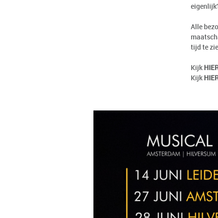
eigenlijk
Alle bezo
maatschap
tijd te zi
Kijk
HIE
Kijk
HIE