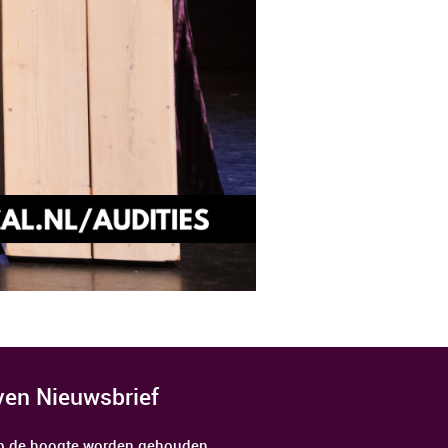
jven Nieuwsbrief
 op de hoogte worden gehouden