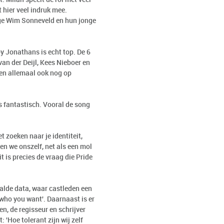
t hier veel indruk mee.
onge Wim Sonneveld en hun jonge
y Jonathans is echt top. De 6
an der Deijl, Kees Nieboer en
len allemaal ook nog op
s fantastisch. Vooral de song
t zoeken naar je identiteit,
en we onszelf, net als een mol
t is precies de vraag die Pride
aalde data, waar castleden een
who you want'. Daarnaast is er
n, de regisseur en schrijver
 'Hoe tolerant zijn wij zelf