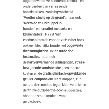
opgebouwd uit verschillende thema’s en
onderverdeeld in verrassende
hoofdstukken, zoals bijvoorbeeld
‘
Voetjes stevig op de grond
’, maar ook
‘
Neem de stuurknuppel in
handen’
en
‘creatief met seks en
keukentafels
’. Naast
‘een
voedselpiramide voor de zie
l’ is het boek
ook een kleurrijke bundel vol
opgewekte
diepzinnigheden.
De
absurde doe-
instructies
, maar ook
de
hartverwarmende uitdagingen, stress-
bevrijdende vondsten
die geen moeite
kosten en de
gratis glimlach-opwekkende
geluks-coupons
om uit te knippen, zijn
net als de remedies tegen klein verdriet en
de
‘think-outside-the-box’-
suggesties,
absolute smaakmakers van dit
geluksboek.