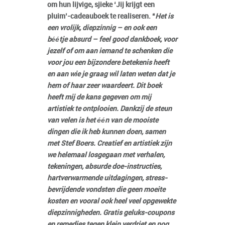
om hun lijvige, sjieke ‘Jij krijgt een
pluim’-cadeauboek te realiseren. “
Het is
een vrolijk, diepzinnig – en ook een
béétje absurd – feel good dankboek, voor
jezelf of om aan iemand te schenken die
voor jou een bijzondere betekenis heeft
en aan wie je graag wil laten weten dat je
hem of haar zeer waardeert. Dit boek
heeft mij de kans gegeven om mij
artistiek te ontplooien. Dankzij de steun
van velen is het één van de mooiste
dingen die ik heb kunnen doen, samen
met Stef Boers. Creatief en artistiek zijn
we helemaal losgegaan met verhalen,
tekeningen, absurde doe-instructies,
hartverwarmende uitdagingen, stress-
bevrijdende vondsten die geen moeite
kosten en vooral ook heel veel opgewekte
diepzinnigheden. Gratis geluks-coupons
en remedies tegen klein verdriet en nog