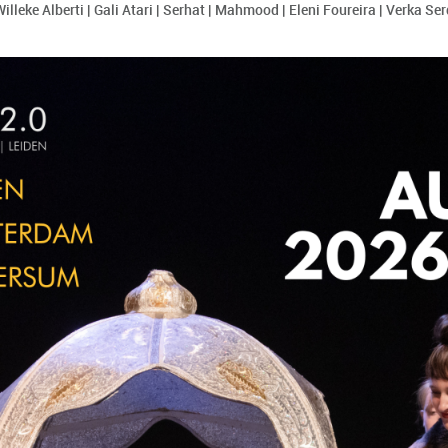
Willeke Alberti | Gali Atari | Serhat | Mahmood | Eleni Foureira | Verka Se