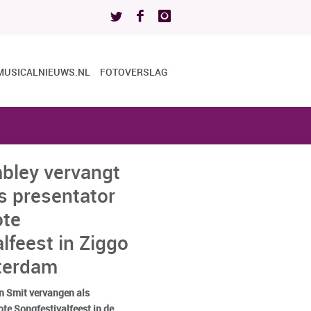
MUSICALNIEUWS.NL
FOTOVERSLAG
mbley vervangt
s presentator
ote
lfeest in Ziggo
terdam
n Smit vervangen als
ote Songfestivalfeest in de