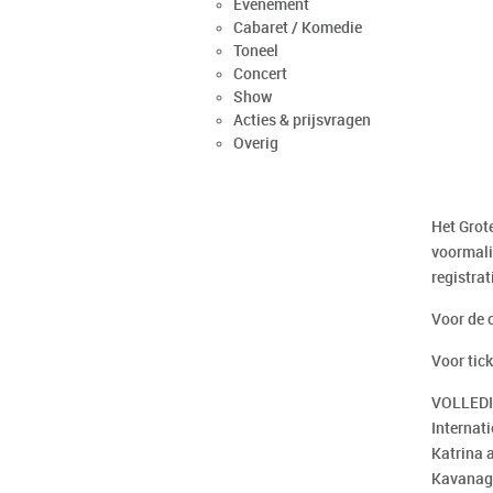
Evenement
Cabaret / Komedie
Toneel
Concert
Show
Acties & prijsvragen
Overig
Het Grot
voormali
registra
Voor de 
Voor tic
VOLLEDIG
Internati
Katrina 
Kavanagh