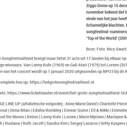
Ziggo Dome op 15 dece
november bekend dat hij
einde van het jaar hee
lichamelijke klachten.
songfestival-nummers 
‘Top of the World’ (200
Bron: Foto: Nico Swart
e Songfestivalfeest brengt maar liefst 31 acts uit 17 landen bij elkaar 
ge winnaars. Van Lenny Kuhr (1969) en Gali Atari (1979) tot Loreen (20
tie van het concert wordt op 1 januari 2020 uitgezonden op NPO3 bij d
complete line up: https://hetgrotesongfestivalfeest.nl
kets: https://www.ticketmaster.nl/event/het-grote-songfestivalfeest-ti
E LINE UP (alfabetische volgorde) : Anne Marie David | Charlotte Perrel
onal | Dima Bilan | Edsilia Rombley | Eimear Quinn | Ell & Nikki | Emmelie
and the Waves | Keiino | Lenny Kuhr | Loreen | Marie Myriam | Marlayne &
 | Ruslana | Ruth Jacott | Sandra Kim | Sergey Lazarov | Getty Kaspers (