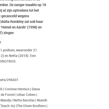
mber. De zanger maakte op 18
 al zijn optredens tot het
ft gecanceld wegens
 Edsilia Rombley zal ook haar
‘Hemel en Aarde’ (1998) en
7) zingen
z
op 1 podium, waaronder 21
12) en Netta (2018). Een
e AVROTROS.
ckets/246601
li | Corinne Hermès | Dana
 de Forest | Izhar Cohen |
 Mandy | Netta Barzilai | Niamh
Teach-In) |The Olsen Brothers |