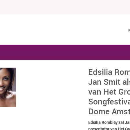
Edsilia Ro
Jan Smit al
van Het Gr
Songfestiva
Dome Ams
Edsilia Rombley zal Ja
presentator van Het Gr