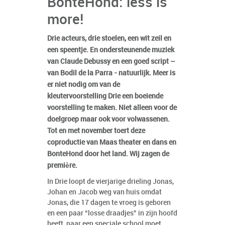
BonteHond: less is
more!
Drie acteurs, drie stoelen, een wit zeil en
een speentje. En ondersteunende muziek
van Claude Debussy en een goed script –
van Bodil de la Parra - natuurlijk. Meer is
er niet nodig om van de
kleutervoorstelling Drie een boeiende
voorstelling te maken. Niet alleen voor de
doelgroep maar ook voor volwassenen.
Tot en met november toert deze
coproductie van Maas theater en dans en
BonteHond door het land. Wij zagen de
première.
In Drie loopt de vierjarige drieling Jonas,
Johan en Jacob weg van huis omdat
Jonas, die 17 dagen te vroeg is geboren
en een paar “losse draadjes” in zijn hoofd
heeft, naar een speciale school moet.