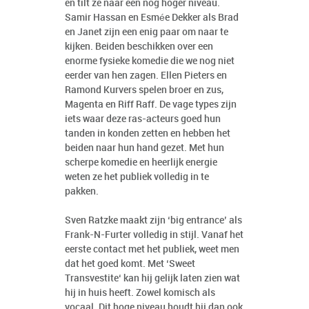
en tilt ze naar een nog hoger niveau.
Samir Hassan en Esmée Dekker als Brad
en Janet zijn een enig paar om naar te
kijken. Beiden beschikken over een
enorme fysieke komedie die we nog niet
eerder van hen zagen. Ellen Pieters en
Ramond Kurvers spelen broer en zus,
Magenta en Riff Raff. De vage types zijn
iets waar deze ras-acteurs goed hun
tanden in konden zetten en hebben het
beiden naar hun hand gezet. Met hun
scherpe komedie en heerlijk energie
weten ze het publiek volledig in te
pakken.
Sven Ratzke maakt zijn ‘big entrance’ als
Frank-N-Furter volledig in stijl. Vanaf het
eerste contact met het publiek, weet men
dat het goed komt. Met ‘Sweet
Transvestite‘ kan hij gelijk laten zien wat
hij in huis heeft. Zowel komisch als
vocaal. Dit hoge niveau houdt hij dan ook