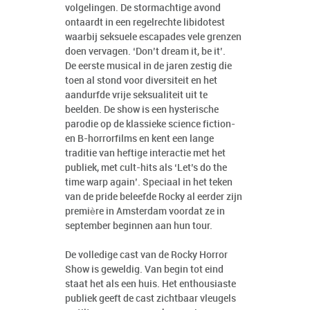
volgelingen. De stormachtige avond
ontaardt in een regelrechte libidotest
waarbij seksuele escapades vele grenzen
doen vervagen. ‘Don’t dream it, be it’.
De eerste musical in de jaren zestig die
toen al stond voor diversiteit en het
aandurfde vrije seksualiteit uit te
beelden. De show is een hysterische
parodie op de klassieke science fiction-
en B-horrorfilms en kent een lange
traditie van heftige interactie met het
publiek, met cult-hits als ‘Let’s do the
time warp again’. Speciaal in het teken
van de pride beleefde Rocky al eerder zijn
première in Amsterdam voordat ze in
september beginnen aan hun tour.
De volledige cast van de Rocky Horror
Show is geweldig. Van begin tot eind
staat het als een huis. Het enthousiaste
publiek geeft de cast zichtbaar vleugels