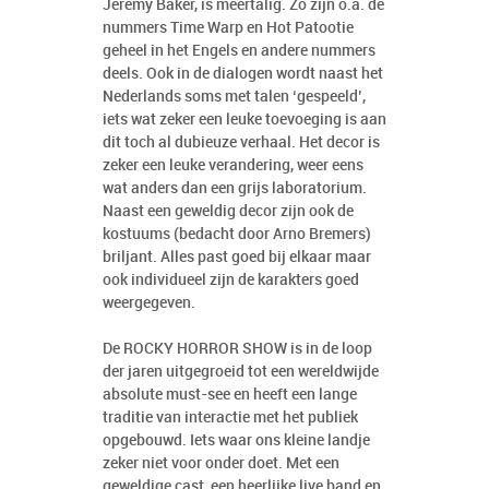
Jeremy Baker, is meertalig. Zo zijn o.a. de
nummers Time Warp en Hot Patootie
geheel in het Engels en andere nummers
deels. Ook in de dialogen wordt naast het
Nederlands soms met talen ‘gespeeld’,
iets wat zeker een leuke toevoeging is aan
dit toch al dubieuze verhaal. Het decor is
zeker een leuke verandering, weer eens
wat anders dan een grijs laboratorium.
Naast een geweldig decor zijn ook de
kostuums (bedacht door Arno Bremers)
briljant. Alles past goed bij elkaar maar
ook individueel zijn de karakters goed
weergegeven.
De ROCKY HORROR SHOW is in de loop
der jaren uitgegroeid tot een wereldwijde
absolute must-see en heeft een lange
traditie van interactie met het publiek
opgebouwd. Iets waar ons kleine landje
zeker niet voor onder doet. Met een
geweldige cast, een heerlijke live band en