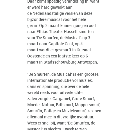
Daar komt spoedig verandering in, want
er werd hard gewerkt aan
de Nederlandstalige versie van deze
bijzondere musical voor het hele
gezin. Op 2 maart kunnen jong en oud
naar Ethias Theater Hasselt smurfen
voor 'De Smurfen, de Musical', op 3
maart naar Capitole Gent, op 4
maart wordt er gesmurft in Kursaal
Oostende en een laatste keer op 6
maart in Stadsschouwburg Antwerpen.
‘De Smurfen, de Musical’ is een grootse,
internationale productie vol muziek,
dans en spanning, die over de hele
wereld reeds voor uitverkochte
zalen zorgde. Gargamel, Grote Smurf,
Moeder Natuur, Brilsmurf, Moppersmurf,
Smurfin, Potige en Muzieksmurf, ze doen
allemaal mee in dit vrolijke avontuur.
Wees er snel bij, want ‘De Smurfen, de
Musical’ is slechts 1 week te zien