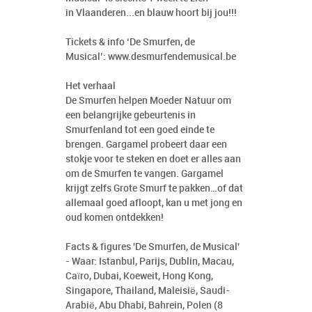
in Vlaanderen...en blauw hoort bij jou!!!
Tickets & info ‘De Smurfen, de
Musical’:
www.desmurfendemusical.be
Het verhaal
De Smurfen helpen Moeder Natuur om
een belangrijke gebeurtenis in
Smurfenland tot een goed einde te
brengen. Gargamel probeert daar een
stokje voor te steken en doet er alles aan
om de Smurfen te vangen. Gargamel
krijgt zelfs Grote Smurf te pakken…of dat
allemaal goed afloopt, kan u met jong en
oud komen ontdekken!
Facts & figures 'De Smurfen, de Musical'
- Waar: Istanbul, Parijs, Dublin, Macau,
Caïro, Dubai, Koeweit, Hong Kong,
Singapore, Thailand, Maleisië, Saudi-
Arabië, Abu Dhabi, Bahrein, Polen (8