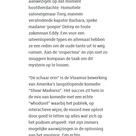
aanwezigen op dat moment
hoofdverdachte. Homofiele
saloneigenaar Tony, mannen
verslindende kapster Barbara, sjieke
madame ‘poepie’ Delrey en foute
zakenman Eddy. Een voor een
uiteenlopende types en allemaal hebben
ze een reden om de oude tante uit te weg
ruimen. Aan de ‘inspecteur’ en zijn niet zo
snuggere kompaan de taak om dit
mysterie op te lossen.
“De schaar erin” is de Vlaamse bewerking
van Amerika’s langstlopende komedie
“Shear Madness”. Het succes zit hem in
de mix van komedie met een echte
“whodunit” waarbij het publiek, op
interactieve wijze, de moord mee oplost
door goed te letten op alles wat zich op
het podium afspeelt. Het zijn immers
mogelijke aanwijzingen in de oplossing
van het mysterie. Een echte