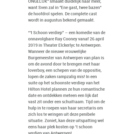
ONGELUK" smaakt duidelijk naar meer,
want Sven zal in "Ene gast, twee bazen"
de hoofdrol spelen. De complete cast
wordt in augustus bekend gemaakt.
“'t Schoon verdiep” – een komedie van de
onnavolgbare Ray Cooney vanaf 26 april
2019 in Theater Elckerlyc te Antwerpen.
Wanneer de nieuwe vrouwelijke
Burgemeester van Antwerpen van plan is
om de avond door te brengen met haar
loverboy, een schepen van de oppositie,
lopen de zaken rampzalig mis! In een
suite op het schoonste verdiep van het
Hilton Hotel plannen ze hun romantische
date en ontdekken meteen een lijk dat
vast zit onder een schuifraam. Tijd om de
hulp in te roepen van haar secretaris om
zich los te wringen uit deze penibele
situatie. Zoniet, kan deze uitspatting wel
eens haar plek kosten op ’t schoon
verdiep van Antwerpen!